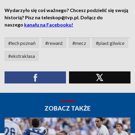
Wydarzyło się coś ważnego? Chcesz podzielić się swoją
historią? Pisz na teleskop@tvp.pl. Dołącz do
naszego
kanału na Facebooku!
#lech poznań
#rewanż
#mecz
#piast gliwice
#ekstraklasa
ZOBACZ TAKŻE