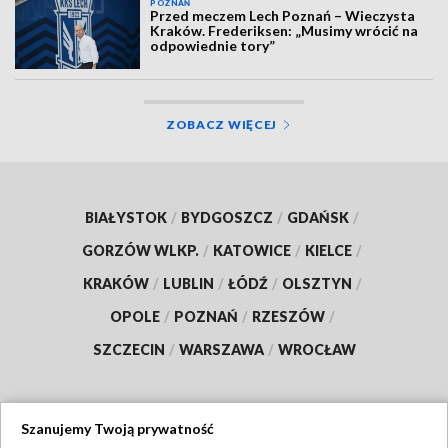
POZNAŃ
Przed meczem Lech Poznań – Wieczysta
Kraków. Frederiksen: „Musimy wrócić na
odpowiednie tory”
ZOBACZ WIĘCEJ
BIAŁYSTOK
/
BYDGOSZCZ
/
GDAŃSK
/
GORZÓW WLKP.
/
KATOWICE
/
KIELCE
/
KRAKÓW
/
LUBLIN
/
ŁÓDŹ
/
OLSZTYN
/
OPOLE
/
POZNAŃ
/
RZESZÓW
/
SZCZECIN
/
WARSZAWA
/
WROCŁAW
Szanujemy Twoją prywatność
Dołącz do nas: