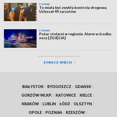
POZNAŃ
To miała być zwykła kontrola drogowa.
Usłyszał 49 zarzutów
POZNAŃ
Pożar stolarni w regionie. Alarm w środku
nocy [ZDJĘCIA]
ZOBACZ WIĘCEJ
BIAŁYSTOK
/
BYDGOSZCZ
/
GDAŃSK
/
GORZÓW WLKP.
/
KATOWICE
/
KIELCE
/
KRAKÓW
/
LUBLIN
/
ŁÓDŹ
/
OLSZTYN
/
OPOLE
/
POZNAŃ
/
RZESZÓW
/