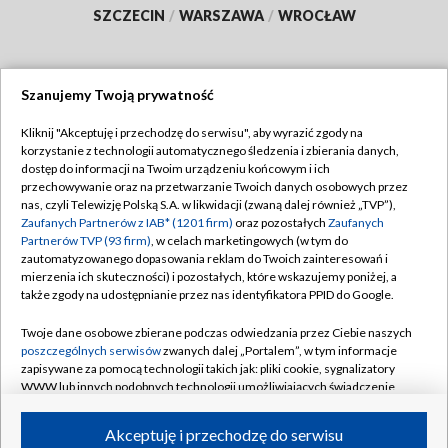
SZCZECIN
/
WARSZAWA
/
WROCŁAW
Szanujemy Twoją prywatność
Dołącz do nas:
Kliknij "Akceptuję i przechodzę do serwisu", aby wyrazić zgody na
korzystanie z technologii automatycznego śledzenia i zbierania danych,
TVP
dostęp do informacji na Twoim urządzeniu końcowym i ich
Abonament TVP
przechowywanie oraz na przetwarzanie Twoich danych osobowych przez
Regulamin TVP
nas, czyli Telewizję Polską S.A. w likwidacji (zwaną dalej również „TVP”),
Emisja w TVP
Polityka prywatności
Zaufanych Partnerów z IAB* (1201 firm)
oraz pozostałych
Zaufanych
Partnerów TVP (93 firm)
, w celach marketingowych (w tym do
Centrum informacji TVP
Moje zgody
zautomatyzowanego dopasowania reklam do Twoich zainteresowań i
mierzenia ich skuteczności) i pozostałych, które wskazujemy poniżej, a
Naziemna Telewizja Cyfrowa
Pomoc
także zgody na udostępnianie przez nas identyfikatora PPID do Google.
Sklep TVP
Biuro reklamy
Twoje dane osobowe zbierane podczas odwiedzania przez Ciebie naszych
Rada Programowa
Kontakt
poszczególnych serwisów
zwanych dalej „Portalem”, w tym informacje
zapisywane za pomocą technologii takich jak: pliki cookie, sygnalizatory
System NOS
WWW lub innych podobnych technologii umożliwiających świadczenie
dopasowanych i bezpiecznych usług, personalizację treści oraz reklam,
Informacje o nadawcy
Kanały
udostępnianie funkcji mediów społecznościowych oraz analizowanie
Akceptuję i przechodzę do serwisu
ruchu w Internecie.
Program dla prasy