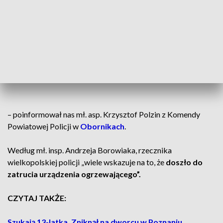
Właściciel posesji znalazł w budynku
zwłoki dwóch mężczyzn w wieku 52 i 54
lat. Trwa ustalanie przyczyny ich śmierci.
Na miejscu są policjanci i biegły, a sprawa
prowadzona jest pod nadzorem
prokuratora
– poinformował nas mł. asp. Krzysztof Polzin z Komendy
Powiatowej Policji w
Obornikach
.
Według mł. insp. Andrzeja Borowiaka, rzecznika
wielkopolskiej policji „wiele wskazuje na to, że
doszło do
zatrucia urządzenia ogrzewającego”.
CZYTAJ TAKŻE:
Szukają 13-latka. Zniknął na dworcu w Poznaniu