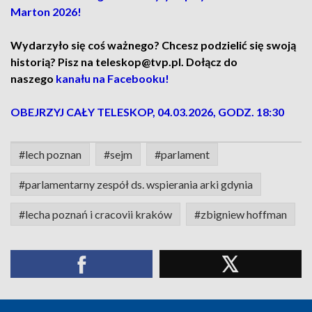
Marton 2026!
Wydarzyło się coś ważnego? Chcesz podzielić się swoją
historią? Pisz na teleskop@tvp.pl. Dołącz do
naszego
kanału na Facebooku!
OBEJRZYJ CAŁY TELESKOP, 04.03.2026, GODZ. 18:30
#lech poznan
#sejm
#parlament
#parlamentarny zespół ds. wspierania arki gdynia
#lecha poznań i cracovii kraków
#zbigniew hoffman