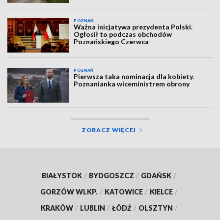
POZNAŃ
Ważna inicjatywa prezydenta Polski.
Ogłosił to podczas obchodów
Poznańskiego Czerwca
POZNAŃ
Pierwsza taka nominacja dla kobiety.
Poznanianka wiceministrem obrony
ZOBACZ WIĘCEJ
BIAŁYSTOK
/
BYDGOSZCZ
/
GDAŃSK
/
GORZÓW WLKP.
/
KATOWICE
/
KIELCE
/
KRAKÓW
/
LUBLIN
/
ŁÓDŹ
/
OLSZTYN
/