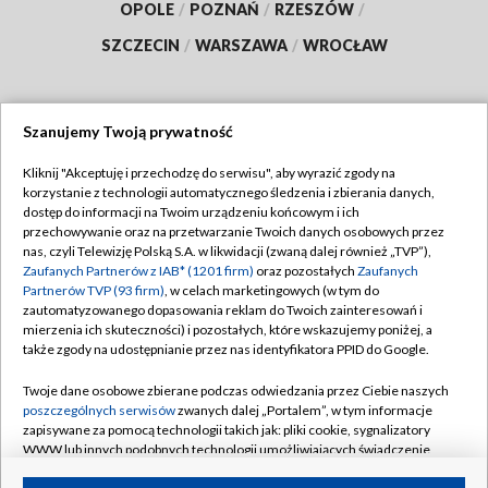
OPOLE
/
POZNAŃ
/
RZESZÓW
/
SZCZECIN
/
WARSZAWA
/
WROCŁAW
Szanujemy Twoją prywatność
Dołącz do nas:
Kliknij "Akceptuję i przechodzę do serwisu", aby wyrazić zgody na
korzystanie z technologii automatycznego śledzenia i zbierania danych,
TVP
dostęp do informacji na Twoim urządzeniu końcowym i ich
Abonament TVP
przechowywanie oraz na przetwarzanie Twoich danych osobowych przez
Regulamin TVP
nas, czyli Telewizję Polską S.A. w likwidacji (zwaną dalej również „TVP”),
Emisja w TVP
Polityka prywatności
Zaufanych Partnerów z IAB* (1201 firm)
oraz pozostałych
Zaufanych
Partnerów TVP (93 firm)
, w celach marketingowych (w tym do
Centrum informacji TVP
Moje zgody
zautomatyzowanego dopasowania reklam do Twoich zainteresowań i
mierzenia ich skuteczności) i pozostałych, które wskazujemy poniżej, a
Naziemna Telewizja Cyfrowa
Pomoc
także zgody na udostępnianie przez nas identyfikatora PPID do Google.
Sklep TVP
Biuro reklamy
Twoje dane osobowe zbierane podczas odwiedzania przez Ciebie naszych
Rada Programowa
Kontakt
poszczególnych serwisów
zwanych dalej „Portalem”, w tym informacje
zapisywane za pomocą technologii takich jak: pliki cookie, sygnalizatory
System NOS
WWW lub innych podobnych technologii umożliwiających świadczenie
dopasowanych i bezpiecznych usług, personalizację treści oraz reklam,
Informacje o nadawcy
Kanały