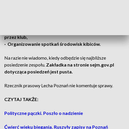
Z kolei wśród zadań wymieniono:
· Promocje i wspieranie w/w klubów w Polsce,
· Współprace z kierownictwami klubów,
· Wspieranie inicjatyw patriotycznych kreowanych
przez klub,
· Organizowanie spotkań środowisk kibiców.
Na razie nie wiadomo, kiedy odbędzie się najbliższe
posiedzenie zespołu.
Zakładka na stronie sejm.gov.pl
dotycząca posiedzeń jest pusta.
Rzecznik prasowy Lecha Poznań nie komentuje sprawy.
CZYTAJ TAKŻE:
Polityczne pączki. Poszło o nadzienie
Ćwierć wieku biegania. Ruszyły zapisy na Poznań