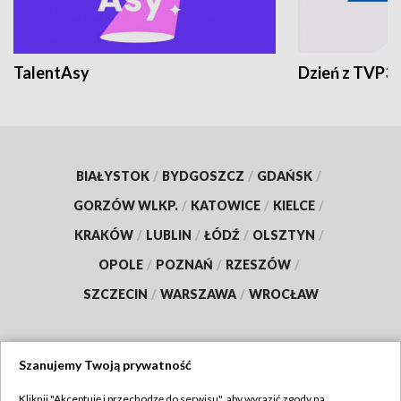
TalentAsy
Dzień z TVP3
BIAŁYSTOK
/
BYDGOSZCZ
/
GDAŃSK
/
GORZÓW WLKP.
/
KATOWICE
/
KIELCE
/
KRAKÓW
/
LUBLIN
/
ŁÓDŹ
/
OLSZTYN
/
OPOLE
/
POZNAŃ
/
RZESZÓW
/
SZCZECIN
/
WARSZAWA
/
WROCŁAW
Szanujemy Twoją prywatność
Dołącz do nas:
Kliknij "Akceptuję i przechodzę do serwisu", aby wyrazić zgody na