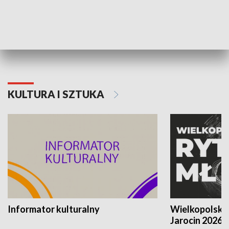
70. rocznica Powstania
Narodowy Dzi
Poznańskiego Czerwca 1956 roku
Powstania Wi
KULTURA I SZTUKA
Informator kulturalny
Wielkopolski
Jarocin 2026