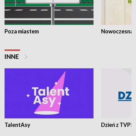
Poza miastem
Nowoczesna 
INNE
TalentAsy
Dzień z TVP3