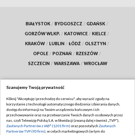
BIAŁYSTOK
/
BYDGOSZCZ
/
GDAŃSK
/
GORZÓW WLKP.
/
KATOWICE
/
KIELCE
/
KRAKÓW
/
LUBLIN
/
ŁÓDŹ
/
OLSZTYN
/
OPOLE
/
POZNAŃ
/
RZESZÓW
/
SZCZECIN
/
WARSZAWA
/
WROCŁAW
Szanujemy Twoją prywatność
Dołącz do nas:
Kliknij "Akceptuję i przechodzę do serwisu", aby wyrazić zgody na
korzystanie z technologii automatycznego śledzenia i zbierania danych,
TVP
dostęp do informacji na Twoim urządzeniu końcowym i ich
Abonament TVP
przechowywanie oraz na przetwarzanie Twoich danych osobowych przez
Regulamin TVP
nas, czyli Telewizję Polską S.A. w likwidacji (zwaną dalej również „TVP”),
Emisja w TVP
Zaufanych Partnerów z IAB* (1201 firm)
oraz pozostałych
Zaufanych
Polityka prywatności
Partnerów TVP (93 firm)
, w celach marketingowych (w tym do
Centrum informacji TVP