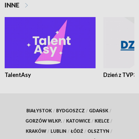
INNE
TalentAsy
Dzień z TVP3
BIAŁYSTOK
/
BYDGOSZCZ
/
GDAŃSK
/
GORZÓW WLKP.
/
KATOWICE
/
KIELCE
/
KRAKÓW
/
LUBLIN
/
ŁÓDŹ
/
OLSZTYN
/