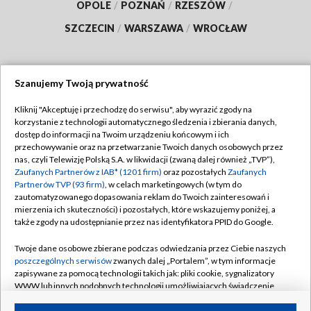
OPOLE
/
POZNAŃ
/
RZESZÓW
/
SZCZECIN
/
WARSZAWA
/
WROCŁAW
Szanujemy Twoją prywatność
Dołącz do nas:
Kliknij "Akceptuję i przechodzę do serwisu", aby wyrazić zgody na
korzystanie z technologii automatycznego śledzenia i zbierania danych,
TVP
dostęp do informacji na Twoim urządzeniu końcowym i ich
Abonament TVP
przechowywanie oraz na przetwarzanie Twoich danych osobowych przez
Regulamin TVP
nas, czyli Telewizję Polską S.A. w likwidacji (zwaną dalej również „TVP”),
Emisja w TVP
Zaufanych Partnerów z IAB* (1201 firm)
oraz pozostałych
Zaufanych
Polityka prywatności
Partnerów TVP (93 firm)
, w celach marketingowych (w tym do
Centrum informacji TVP
Moje zgody
zautomatyzowanego dopasowania reklam do Twoich zainteresowań i
mierzenia ich skuteczności) i pozostałych, które wskazujemy poniżej, a
Naziemna Telewizja Cyfrowa
Pomoc
także zgody na udostępnianie przez nas identyfikatora PPID do Google.
Sklep TVP
Biuro reklamy
Twoje dane osobowe zbierane podczas odwiedzania przez Ciebie naszych
Rada Programowa
poszczególnych serwisów
zwanych dalej „Portalem”, w tym informacje
Kontakt
zapisywane za pomocą technologii takich jak: pliki cookie, sygnalizatory
System NOS
WWW lub innych podobnych technologii umożliwiających świadczenie
dopasowanych i bezpiecznych usług, personalizację treści oraz reklam,
Informacje o nadawcy
Kanały
udostępnianie funkcji mediów społecznościowych oraz analizowanie