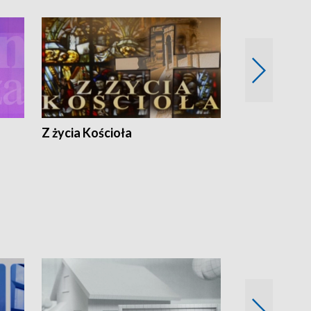
Z życia Kościoła
Jak rozmawia