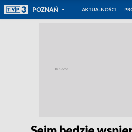
POWRÓT DO
POZNAŃ
AKTUALNOŚCI
PR
TVP REGIONY
Sejm będzie wspier