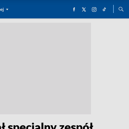
ej
 specjalny zespół.