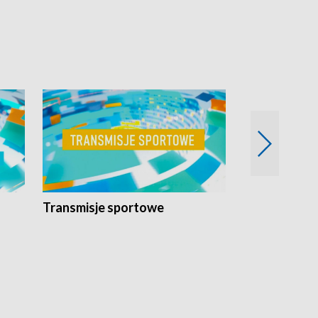
Transmisje sportowe
Reportaże s