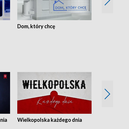
Dom, który chcę
Biznes Wielk
nia
Wielkopolska każdego dnia
Rozmowy z m