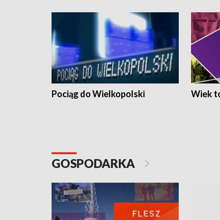
Pociąg do Wielkopolski
Wiek to
GOSPODARKA