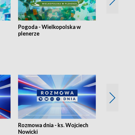
Pogoda - Wielkopolska w
Eko prognoza
plenerze
Rozmowa dnia - ks. Wojciech
Euro Fakty
Nowicki