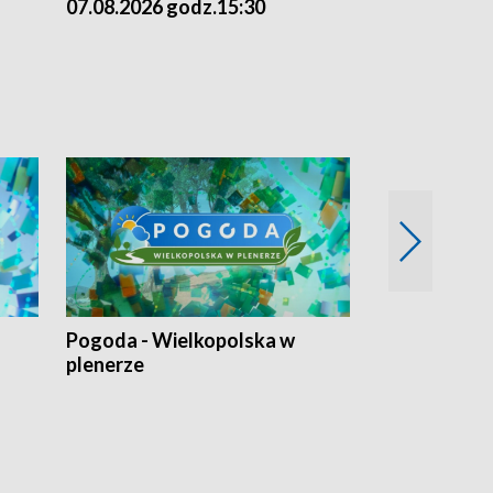
07.08.2026 godz.15:30
06.08.2026 g
Pogoda - Wielkopolska w
Eko prognoza
plenerze