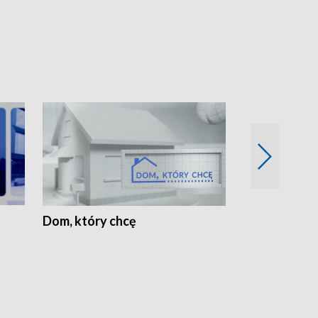
Dom, który chcę
Biznes Wielk