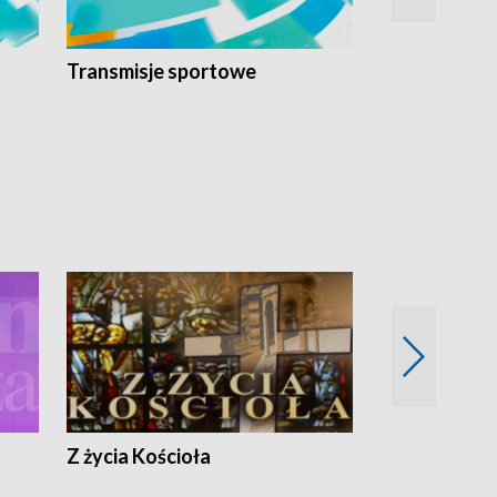
Transmisje sportowe
Reportaże s
Z życia Kościoła
Jak rozmawia