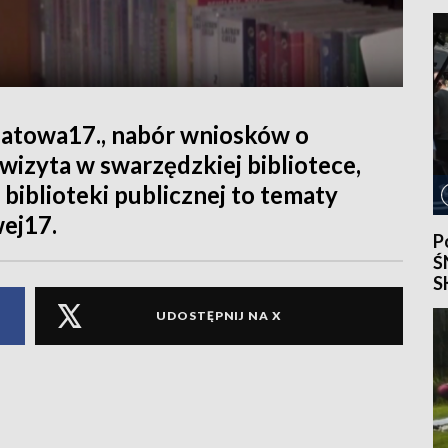
I
atowa17., nabór wniosków o
 wizyta w swarzędzkiej bibliotece,
 biblioteki publicznej to tematy
ej17.
P
Ś
S
S
UDOSTĘPNIJ NA X