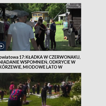
NAUGURACJA (ODC. 27) 05.08.2026
owiatowa 17: KŁADKA W CZERWONAKU,
NIADANIE WSPOMNIEŃ, ODKRYCIE W
KÓRZEWIE, MIODOWE LATO W
KANSENIE (ODC. 26) 29.07.2026