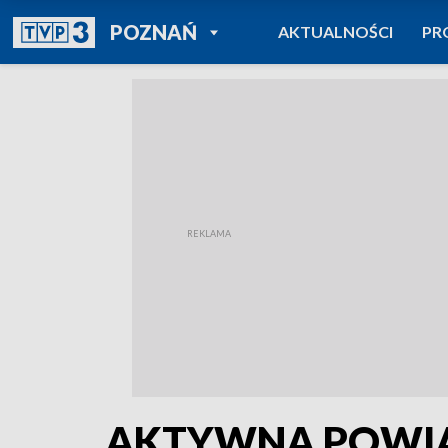
POWRÓT DO
POZNAŃ
AKTUALNOŚCI
PR
TVP REGIONY
AKTYWNA POWIAT