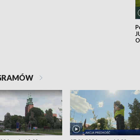
P
J
O
2
OGRAMÓW