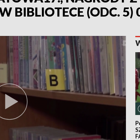
 BIBLIOTECE (ODC. 5) 
P
S
F