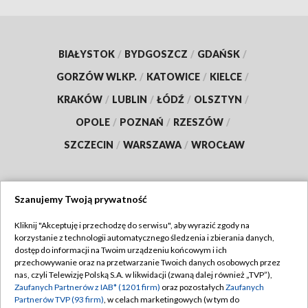
BIAŁYSTOK
/
BYDGOSZCZ
/
GDAŃSK
/
GORZÓW WLKP.
/
KATOWICE
/
KIELCE
/
KRAKÓW
/
LUBLIN
/
ŁÓDŹ
/
OLSZTYN
/
OPOLE
/
POZNAŃ
/
RZESZÓW
/
SZCZECIN
/
WARSZAWA
/
WROCŁAW
Szanujemy Twoją prywatność
Dołącz do nas:
Kliknij "Akceptuję i przechodzę do serwisu", aby wyrazić zgody na
korzystanie z technologii automatycznego śledzenia i zbierania danych,
TVP
dostęp do informacji na Twoim urządzeniu końcowym i ich
Abonament TVP
przechowywanie oraz na przetwarzanie Twoich danych osobowych przez
Regulamin TVP
nas, czyli Telewizję Polską S.A. w likwidacji (zwaną dalej również „TVP”),
Emisja w TVP
Zaufanych Partnerów z IAB* (1201 firm)
oraz pozostałych
Zaufanych
Polityka prywatności
Partnerów TVP (93 firm)
, w celach marketingowych (w tym do
Centrum informacji TVP