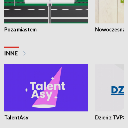
Poza miastem
Nowoczesna 
INNE
TalentAsy
Dzień z TVP3