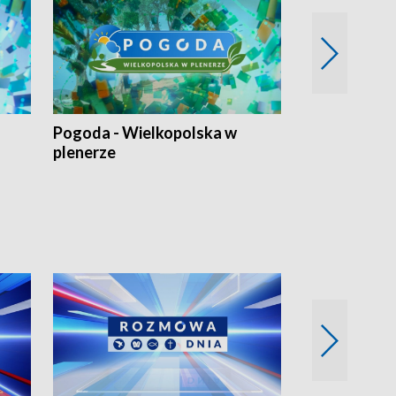
Pogoda - Wielkopolska w
Eko prognoza
plenerze