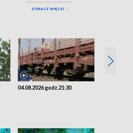
ZOBACZ WIĘCEJ
04.08.2026 godz.21:30
04.08.2026 g