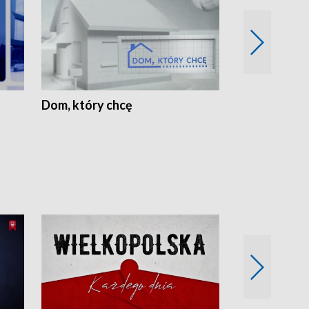
Dom, który chcę
Biznes Wielk