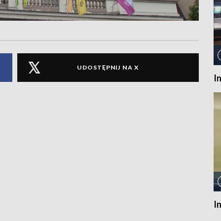
UDOSTĘPNIJ NA X
I
I