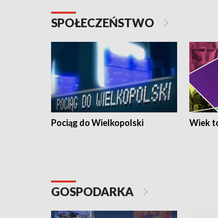
SPOŁECZEŃSTWO
Pociąg do Wielkopolski
Wiek to
GOSPODARKA