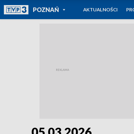
POWRÓT DO
POZNAŃ
AKTUALNOŚCI
PR
TVP REGIONY
05.03.2026