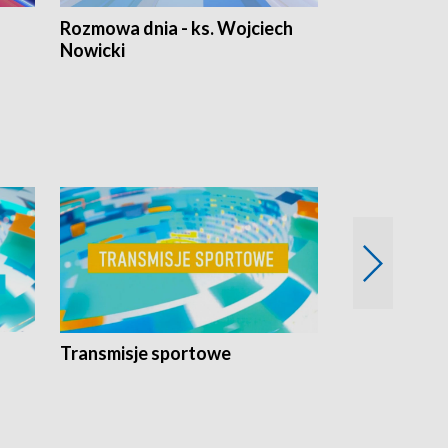
Rozmowa dnia - ks. Wojciech
Euro Fakty
Nowicki
Transmisje sportowe
Reportaże s