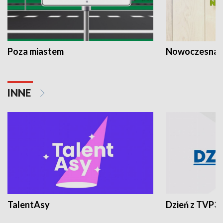
Poza miastem
Nowoczesna 
INNE
TalentAsy
Dzień z TVP3