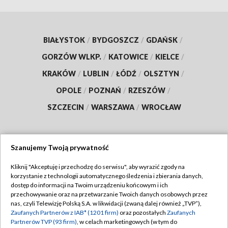
BIAŁYSTOK
/
BYDGOSZCZ
/
GDAŃSK
/
GORZÓW WLKP.
/
KATOWICE
/
KIELCE
/
KRAKÓW
/
LUBLIN
/
ŁÓDŹ
/
OLSZTYN
/
OPOLE
/
POZNAŃ
/
RZESZÓW
/
SZCZECIN
/
WARSZAWA
/
WROCŁAW
Szanujemy Twoją prywatność
Dołącz do nas:
Kliknij "Akceptuję i przechodzę do serwisu", aby wyrazić zgody na
korzystanie z technologii automatycznego śledzenia i zbierania danych,
TVP
dostęp do informacji na Twoim urządzeniu końcowym i ich
Abonament TVP
przechowywanie oraz na przetwarzanie Twoich danych osobowych przez
Regulamin TVP
nas, czyli Telewizję Polską S.A. w likwidacji (zwaną dalej również „TVP”),
Emisja w TVP
Zaufanych Partnerów z IAB* (1201 firm)
oraz pozostałych
Zaufanych
Polityka prywatności
Partnerów TVP (93 firm)
, w celach marketingowych (w tym do
Centrum informacji TVP