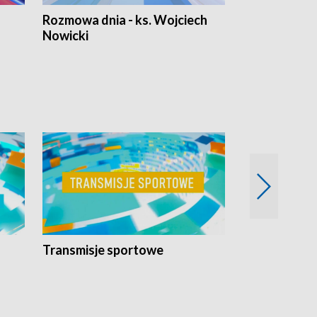
Rozmowa dnia - ks. Wojciech
Euro Fakty
Nowicki
Transmisje sportowe
Reportaże s