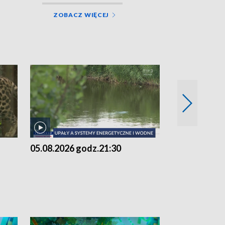
ZOBACZ WIĘCEJ
05.08.2026 godz.21:30
05.08.2026 g