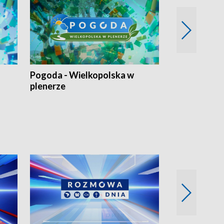
Pogoda - Wielkopolska w
Eko prognoza
plenerze