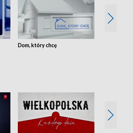
Dom, który chcę
Biznes Wielk