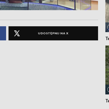
UDOSTĘPNIJ NA X
T
T