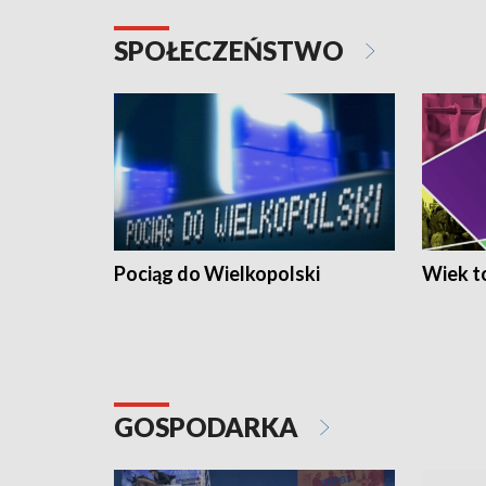
SPOŁECZEŃSTWO
Pociąg do Wielkopolski
Wiek to
GOSPODARKA