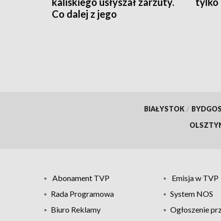
kaliskiego usłyszał zarzuty.
tylko
Co dalej z jego
stanowiskiem?
BIAŁYSTOK
/
BYDGO
OLSZTY
Abonament TVP
Emisja w TVP
Rada Programowa
System NOS
Biuro Reklamy
Ogłoszenie pr