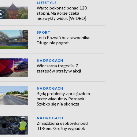
LIFESTYLE
Warto pokonać ponad 120
stopni. Na górze czeka
niezwykły widok [WIDEO]
SPORT
Lech Poznań bez zawodnika.
Długo nie pograł
NA DROGACH
Wieczorna tragedia. 7
zastępów straży w akcji
NA DROGACH
Będą problemy z przejazdem
przez wiadukt w Poznaniu.
Szybko się nie skończą
NA DROGACH
Zmiażdżona osobówka pod
TIR-em. Groźny wypadek