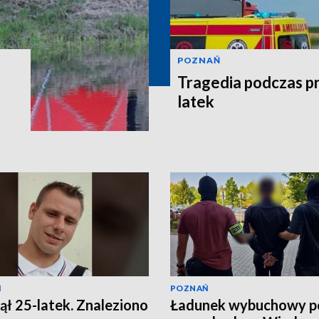
POZNAŃ
Tragedia podczas pr
latek
Ń
POZNAŃ
ął 25-latek. Znaleziono
Ładunek wybuchowy p