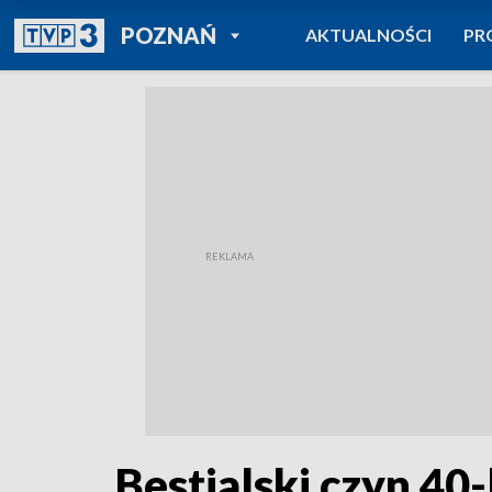
POWRÓT DO
POZNAŃ
AKTUALNOŚCI
PR
TVP REGIONY
Bestialski czyn 40