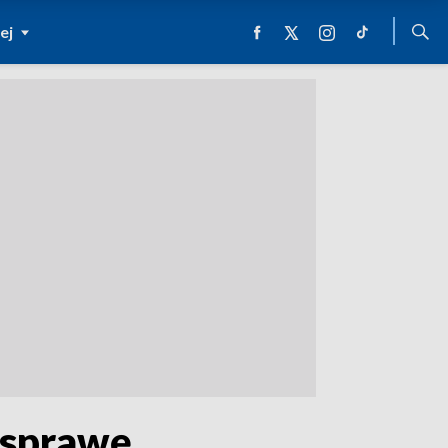
ej
ć sprawę