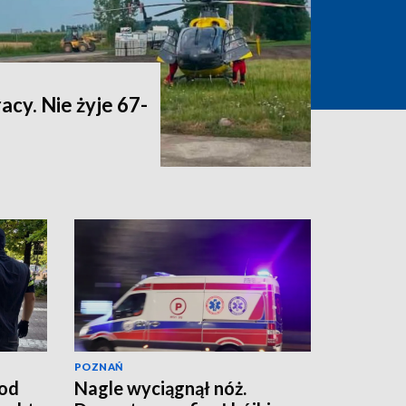
acy. Nie żyje 67-
POZNAŃ
od
Nagle wyciągnął nóż.