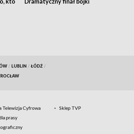
, kto
Dramatyczny finał bójki
KÓW
/
LUBLIN
/
ŁÓDŹ
/
ROCŁAW
 Telewizja Cyfrowa
Sklep TVP
la prasy
tograficzny