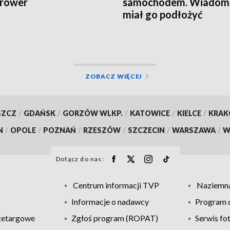
 rower
samochodem. Wiadomo
miał go podłożyć
ZOBACZ WIĘCEJ
SZCZ
/
GDAŃSK
/
GORZÓW WLKP.
/
KATOWICE
/
KIELCE
/
KRA
N
/
OPOLE
/
POZNAŃ
/
RZESZÓW
/
SZCZECIN
/
WARSZAWA
/
W
Dołącz do nas:
Centrum informacji TVP
Naziemna
Informacje o nadawcy
Program d
zetargowe
Zgłoś program (ROPAT)
Serwis fo