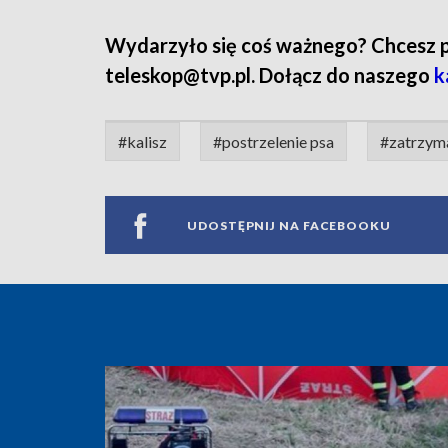
Wydarzyło się coś ważnego? Chcesz pod
teleskop@tvp.pl. Dołącz do naszego
k
#kalisz
#postrzelenie psa
#zatrzym
UDOSTĘPNIJ NA FACEBOOKU