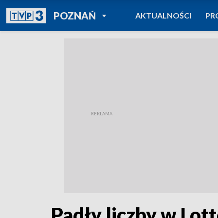
POWRÓT DO
POZNAŃ
AKTUALNOŚCI
PR
TVP REGIONY
Padły liczby w Lot