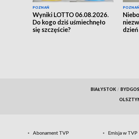
POZNAŃ
POZNA
Wyniki LOTTO 06.08.2026.
Niebo
Do kogo dziś uśmiechnęło
niezw
się szczęście?
dzień
rzad
BIAŁYSTOK
/
BYDGO
OLSZTY
Abonament TVP
Emisja w TVP