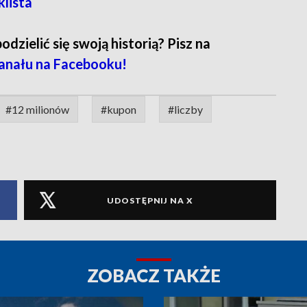
lista
zielić się swoją historią? Pisz na
anału na Facebooku!
#12 milionów
#kupon
#liczby
UDOSTĘPNIJ NA X
ZOBACZ TAKŻE