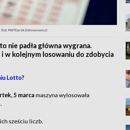
ł! (fot. PAP/Darek Delmanowicz)
o nie padła główna wygrana.
e i w kolejnym losowaniu do zdobycia
iu Lotto
?
rtek, 5 marca
maszyna wylosowała
.
ch sześciu liczb.