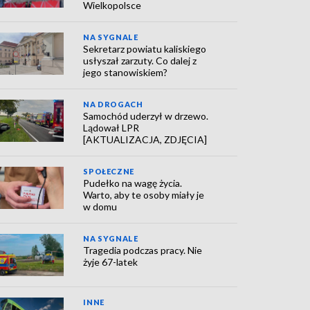
Wielkopolsce
NA SYGNALE
Sekretarz powiatu kaliskiego
usłyszał zarzuty. Co dalej z
jego stanowiskiem?
NA DROGACH
Samochód uderzył w drzewo.
Lądował LPR
[AKTUALIZACJA, ZDJĘCIA]
SPOŁECZNE
Pudełko na wagę życia.
Warto, aby te osoby miały je
w domu
NA SYGNALE
Tragedia podczas pracy. Nie
żyje 67-latek
INNE