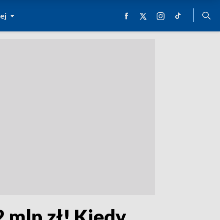
ej
2 mln zł! Kiedy