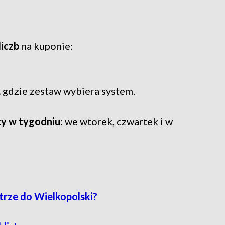
liczb
na kuponie:
,
gdzie zestaw wybiera system.
zy w tygodniu
: we wtorek, czwartek i w
trze do Wielkopolski?