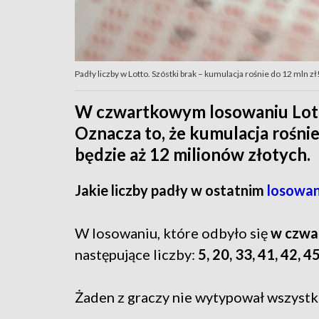
Padły liczby w Lotto. Szóstki brak – kumulacja rośnie do 12 mln z
W czwartkowym losowaniu Lott
Oznacza to, że kumulacja rośni
będzie aż 12 milionów złotych.
Jakie liczby padły w ostatnim
losowan
W losowaniu, które odbyło się
w czwa
następujące liczby:
5, 20, 33, 41, 42, 45
Żaden z graczy nie wytypował wszystki