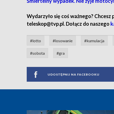
Śmiertelny wypadek. Nie żyje motocyk
Wydarzyło się coś ważnego? Chcesz pod
teleskop@tvp.pl. Dołącz do naszego
k
#lotto
#losowanie
#kumulacja
#sobota
#gra
UDOSTĘPNIJ NA FACEBOOKU