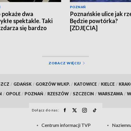
Ń
POZNAŃ
 pokaże dwa
Poznańskie ulice jak rze
ykłe spektakle. Taki
Będzie powtórka?
 zdarza się bardzo
[ZDJĘCIA]
ko
ZOBACZ WIĘCEJ
SZCZ
/
GDAŃSK
/
GORZÓW WLKP.
/
KATOWICE
/
KIELCE
/
KRA
N
/
OPOLE
/
POZNAŃ
/
RZESZÓW
/
SZCZECIN
/
WARSZAWA
/
W
Dołącz do nas:
Centrum informacji TVP
Naziemna