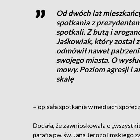
Od dwóch lat mieszkańcy
spotkania z prezydentem
spotkali. Z butą i arogan
Jaśkowiak, który został 
odmówił nawet patrzeni
swojego miasta. O wysłuc
mowy. Poziom agresji i 
skalę
– opisała spotkanie w mediach społec
Dodała, że zawnioskowała o „wszystkie
parafia pw. św. Jana Jerozolimskiego 