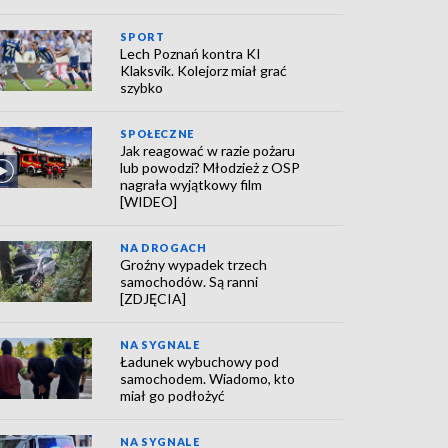
SPORT
Lech Poznań kontra KI
Klaksvik. Kolejorz miał grać
szybko
SPOŁECZNE
Jak reagować w razie pożaru
lub powodzi? Młodzież z OSP
nagrała wyjątkowy film
[WIDEO]
NA DROGACH
Groźny wypadek trzech
samochodów. Są ranni
[ZDJĘCIA]
NA SYGNALE
Ładunek wybuchowy pod
samochodem. Wiadomo, kto
miał go podłożyć
NA SYGNALE