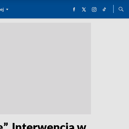
ej
ę”. Interwencja w