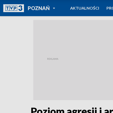
POWRÓT DO
POZNAŃ
AKTUALNOŚCI
PR
TVP REGIONY
„Poziom agresji i a