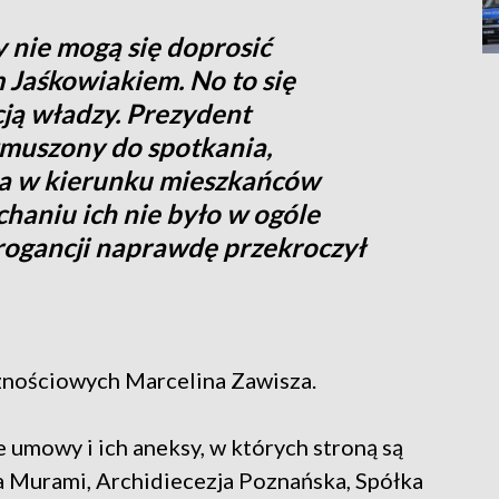
 nie mogą się doprosić
 Jaśkowiakiem. No to się
cją władzy. Prezydent
zmuszony do spotkania,
a w kierunku mieszkańców
haniu ich nie było w ogóle
arogancji naprawdę przekroczył
znościowych Marcelina Zawisza.
 umowy i ich aneksy, w których stroną są
za Murami, Archidiecezja Poznańska, Spółka