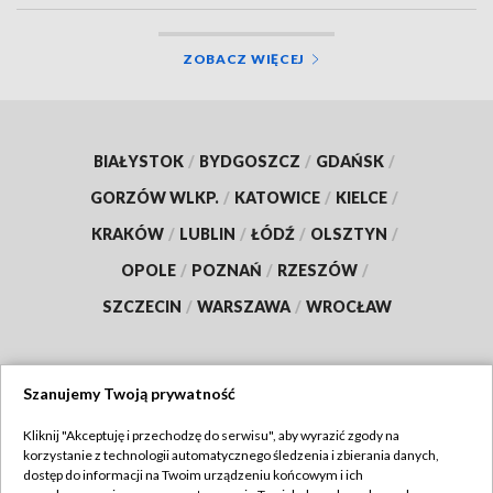
ZOBACZ WIĘCEJ
BIAŁYSTOK
/
BYDGOSZCZ
/
GDAŃSK
/
GORZÓW WLKP.
/
KATOWICE
/
KIELCE
/
KRAKÓW
/
LUBLIN
/
ŁÓDŹ
/
OLSZTYN
/
OPOLE
/
POZNAŃ
/
RZESZÓW
/
SZCZECIN
/
WARSZAWA
/
WROCŁAW
Szanujemy Twoją prywatność
Dołącz do nas:
Kliknij "Akceptuję i przechodzę do serwisu", aby wyrazić zgody na
korzystanie z technologii automatycznego śledzenia i zbierania danych,
TVP
dostęp do informacji na Twoim urządzeniu końcowym i ich