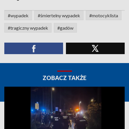
#wypadek
#śmiertelny wypadek
#motocyklista
#tragiczny wypadek
#gadów
ZOBACZ TAKŻE