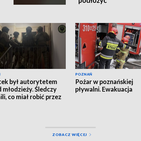
podłożyć
Ń
POZNAŃ
tek był autorytetem
Pożar w poznańskiej
 młodzieży. Śledczy
pływalni. Ewakuacja
li, co miał robić przez
ZOBACZ WIĘCEJ