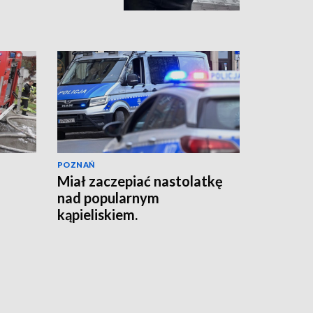
POZNAŃ
Miał zaczepiać nastolatkę
nad popularnym
kąpieliskiem.
Interweniowała policja
[AKTUALIZACJA]