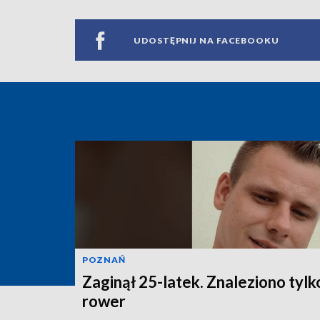
UDOSTĘPNIJ NA FACEBOOKU
POZNAŃ
Zaginął 25-latek. Znaleziono tylk
rower