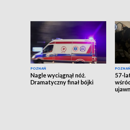
POZNAŃ
POZNA
Nagle wyciągnął nóż.
57-la
Dramatyczny finał bójki
wśród
ujawni
lata