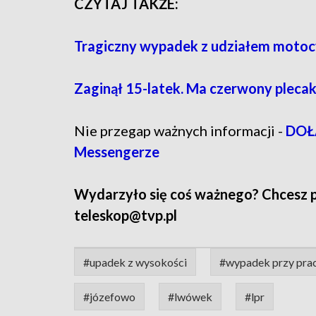
CZYTAJ TAKŻE:
Tragiczny wypadek z udziałem motoc
Zaginął 15-latek. Ma czerwony pleca
Nie przegap ważnych informacji -
DOŁĄ
Messengerze
Wydarzyło się coś ważnego? Chcesz pod
teleskop@tvp.pl
#upadek z wysokości
#wypadek przy pra
#józefowo
#lwówek
#lpr