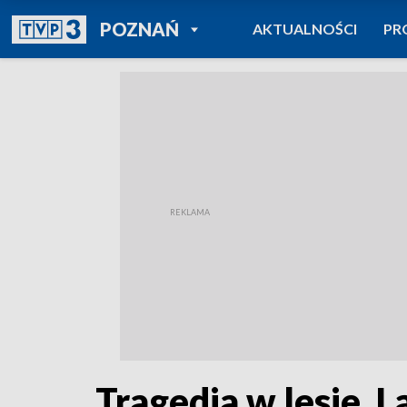
POWRÓT DO
POZNAŃ
AKTUALNOŚCI
PR
TVP REGIONY
Tragedia w lesie. 