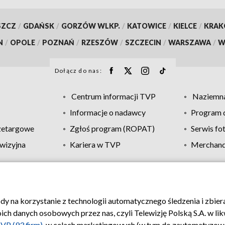
SZCZ
/
GDAŃSK
/
GORZÓW WLKP.
/
KATOWICE
/
KIELCE
/
KRA
N
/
OPOLE
/
POZNAŃ
/
RZESZÓW
/
SZCZECIN
/
WARSZAWA
/
W
Dołącz do nas:
Centrum informacji TVP
Naziemna
Informacje o nadawcy
Program d
zetargowe
Zgłoś program (ROPAT)
Serwis fo
wizyjna
Kariera w TVP
Merchandi
Polityka prywatności
Moje zgody
Pomoc
Biuro re
ody na korzystanie z technologii automatycznego śledzenia i zbie
 danych osobowych przez nas, czyli Telewizję Polską S.A. w likw
VP (93 firm)
, w celach marketingowych (w tym do zautomatyzow