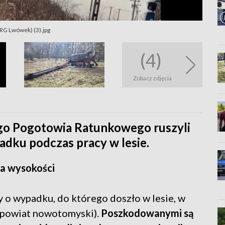
SRG Lwówek) (3).jpg
(4)
Zobacz zdjęcia
zego Pogotowia Ratunkowego ruszyli
dku podczas pracy w lesie.
a wysokości
o wypadku, do którego doszło w lesie, w
, powiat nowotomyski).
Poszkodowanymi są