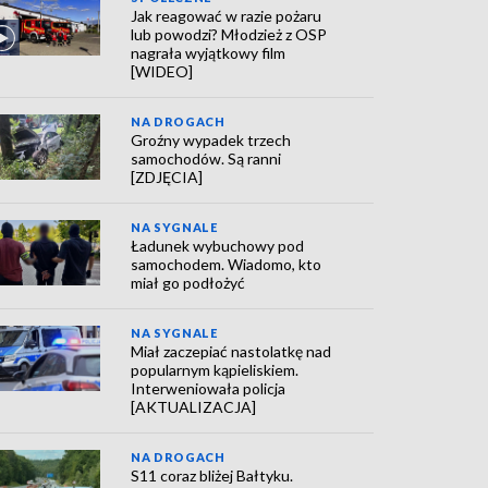
Jak reagować w razie pożaru
lub powodzi? Młodzież z OSP
nagrała wyjątkowy film
[WIDEO]
NA DROGACH
Groźny wypadek trzech
samochodów. Są ranni
[ZDJĘCIA]
NA SYGNALE
Ładunek wybuchowy pod
samochodem. Wiadomo, kto
miał go podłożyć
NA SYGNALE
Miał zaczepiać nastolatkę nad
popularnym kąpieliskiem.
Interweniowała policja
[AKTUALIZACJA]
NA DROGACH
S11 coraz bliżej Bałtyku.