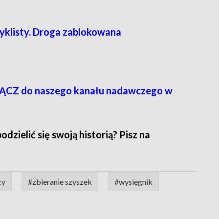
yklisty. Droga zablokowana
k
CZ do naszego kanału nadawczego w
zielić się swoją historią? Pisz na
cy
#zbieranie szyszek
#wysięgnik