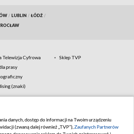
KÓW
/
LUBLIN
/
ŁÓDŹ
/
ROCŁAW
 Telewizja Cyfrowa
Sklep TVP
la prasy
tograficzny
sing (znaki)
klamy
Kontakt
rania danych, dostęp do informacji na Twoim urządzeniu
idacji (zwaną dalej również „TVP”),
Zaufanych Partnerów
anego dopasowania reklam do Twoich zainteresowań i