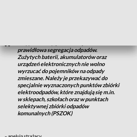
niewłaściwie składowana bateria, zwłaszcza litowo-
jonowa, może ulec samozapłonowi lub eksplozji
podczas zgniatania śmieci w śmieciarce.
Przypominamy, jak istotna jest
prawidłowa segregacja odpadów.
Zużytych baterii, akumulatorów oraz
urządzeń elektronicznych nie wolno
wyrzucać do pojemników na odpady
zmieszane. Należy je przekazywać do
specjalnie wyznaczonych punktów zbiórki
elektroodpadów, które znajdują się m.in.
w sklepach, szkołach oraz w punktach
selektywnej zbiórki odpadów
komunalnych (PSZOK)
– apelują strażacy.