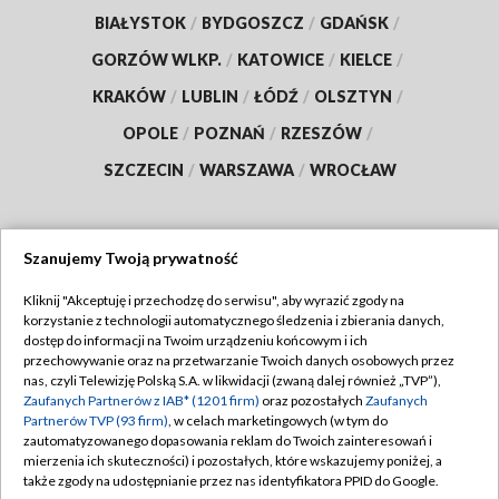
BIAŁYSTOK
/
BYDGOSZCZ
/
GDAŃSK
/
GORZÓW WLKP.
/
KATOWICE
/
KIELCE
/
KRAKÓW
/
LUBLIN
/
ŁÓDŹ
/
OLSZTYN
/
OPOLE
/
POZNAŃ
/
RZESZÓW
/
SZCZECIN
/
WARSZAWA
/
WROCŁAW
Szanujemy Twoją prywatność
Dołącz do nas:
Kliknij "Akceptuję i przechodzę do serwisu", aby wyrazić zgody na
korzystanie z technologii automatycznego śledzenia i zbierania danych,
TVP
dostęp do informacji na Twoim urządzeniu końcowym i ich
Abonament TVP
przechowywanie oraz na przetwarzanie Twoich danych osobowych przez
Regulamin TVP
nas, czyli Telewizję Polską S.A. w likwidacji (zwaną dalej również „TVP”),
Emisja w TVP
Polityka prywatności
Zaufanych Partnerów z IAB* (1201 firm)
oraz pozostałych
Zaufanych
Partnerów TVP (93 firm)
, w celach marketingowych (w tym do
Centrum informacji TVP
Moje zgody
zautomatyzowanego dopasowania reklam do Twoich zainteresowań i
mierzenia ich skuteczności) i pozostałych, które wskazujemy poniżej, a
Naziemna Telewizja Cyfrowa
Pomoc
także zgody na udostępnianie przez nas identyfikatora PPID do Google.