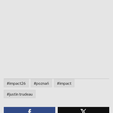
#impact26
#poznań
#impact
#justin trudeau