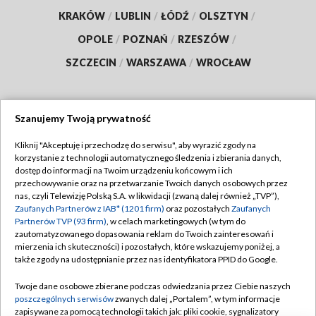
KRAKÓW
/
LUBLIN
/
ŁÓDŹ
/
OLSZTYN
/
OPOLE
/
POZNAŃ
/
RZESZÓW
/
SZCZECIN
/
WARSZAWA
/
WROCŁAW
Szanujemy Twoją prywatność
Dołącz do nas:
Kliknij "Akceptuję i przechodzę do serwisu", aby wyrazić zgody na
korzystanie z technologii automatycznego śledzenia i zbierania danych,
TVP
dostęp do informacji na Twoim urządzeniu końcowym i ich
Abonament TVP
przechowywanie oraz na przetwarzanie Twoich danych osobowych przez
Regulamin TVP
nas, czyli Telewizję Polską S.A. w likwidacji (zwaną dalej również „TVP”),
Emisja w TVP
Polityka prywatności
Zaufanych Partnerów z IAB* (1201 firm)
oraz pozostałych
Zaufanych
Partnerów TVP (93 firm)
, w celach marketingowych (w tym do
Centrum informacji TVP
Moje zgody
zautomatyzowanego dopasowania reklam do Twoich zainteresowań i
mierzenia ich skuteczności) i pozostałych, które wskazujemy poniżej, a
Naziemna Telewizja Cyfrowa
Pomoc
także zgody na udostępnianie przez nas identyfikatora PPID do Google.
Sklep TVP
Biuro reklamy
Twoje dane osobowe zbierane podczas odwiedzania przez Ciebie naszych
Rada Programowa
Kontakt
poszczególnych serwisów
zwanych dalej „Portalem”, w tym informacje
zapisywane za pomocą technologii takich jak: pliki cookie, sygnalizatory