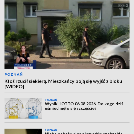
POZNAŃ
Ktoś rzucił siekierą. Mieszkańcy boją się wyjść z bloku
[WIDEO]
POZNAŃ
Wyniki LOTTO 06.08.2026. Do kogo dziś
uśmiechnęło się szczęście?
POZNAŃ
Niebo pokaże dwa niezwykłe spektakle.