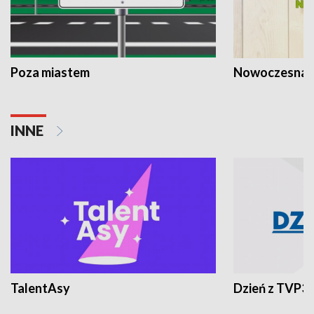
Poza miastem
Nowoczesna 
INNE
TalentAsy
Dzień z TVP3