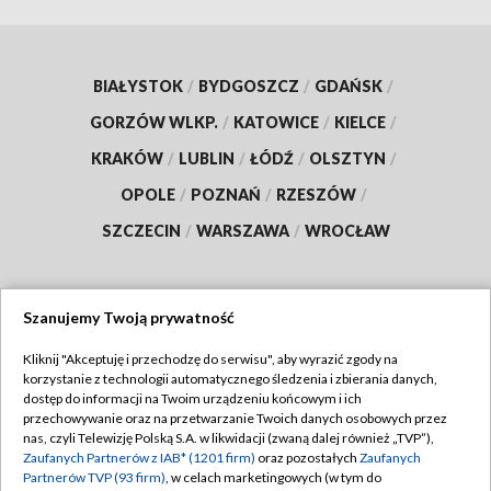
BIAŁYSTOK
/
BYDGOSZCZ
/
GDAŃSK
/
GORZÓW WLKP.
/
KATOWICE
/
KIELCE
/
KRAKÓW
/
LUBLIN
/
ŁÓDŹ
/
OLSZTYN
/
OPOLE
/
POZNAŃ
/
RZESZÓW
/
SZCZECIN
/
WARSZAWA
/
WROCŁAW
Szanujemy Twoją prywatność
Dołącz do nas:
Kliknij "Akceptuję i przechodzę do serwisu", aby wyrazić zgody na
korzystanie z technologii automatycznego śledzenia i zbierania danych,
TVP
dostęp do informacji na Twoim urządzeniu końcowym i ich
Abonament TVP
przechowywanie oraz na przetwarzanie Twoich danych osobowych przez
Regulamin TVP
nas, czyli Telewizję Polską S.A. w likwidacji (zwaną dalej również „TVP”),
Emisja w TVP
Zaufanych Partnerów z IAB* (1201 firm)
oraz pozostałych
Zaufanych
Polityka prywatności
Partnerów TVP (93 firm)
, w celach marketingowych (w tym do
Centrum informacji TVP