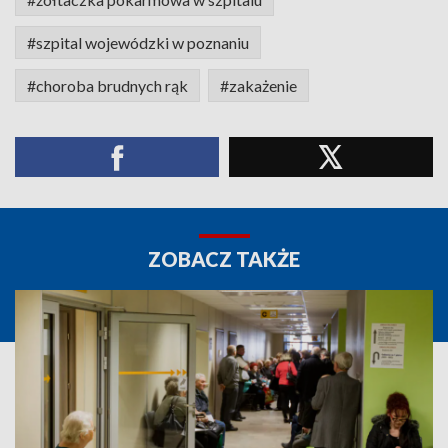
#szpital wojewódzki w poznaniu
#choroba brudnych rąk
#zakażenie
ZOBACZ TAKŻE