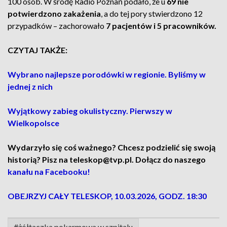
100 osób. W środę Radio Poznań podało, że u
69 nie
potwierdzono zakażenia
, a do
tej pory stwierdzono 12
przypadków – zachorowało
7 pacjentów i 5 pracowników.
CZYTAJ TAKŻE:
Wybrano najlepsze porodówki w regionie. Byliśmy w
jednej z nich
Wyjątkowy zabieg okulistyczny. Pierwszy w
Wielkopolsce
Wydarzyło się coś ważnego? Chcesz podzielić się swoją
historią? Pisz na teleskop@tvp.pl. Dołącz do naszego
kanału na Facebooku!
OBEJRZYJ CAŁY TELESKOP, 10.03.2026, GODZ. 18:30
#żółtaczka pokarmowa w szpitalu