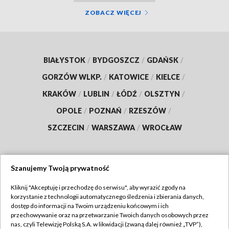
ZOBACZ WIĘCEJ
BIAŁYSTOK
/
BYDGOSZCZ
/
GDAŃSK
/
GORZÓW WLKP.
/
KATOWICE
/
KIELCE
/
KRAKÓW
/
LUBLIN
/
ŁÓDŹ
/
OLSZTYN
/
OPOLE
/
POZNAŃ
/
RZESZÓW
/
SZCZECIN
/
WARSZAWA
/
WROCŁAW
Szanujemy Twoją prywatność
Dołącz do nas:
Kliknij "Akceptuję i przechodzę do serwisu", aby wyrazić zgody na
korzystanie z technologii automatycznego śledzenia i zbierania danych,
TVP
dostęp do informacji na Twoim urządzeniu końcowym i ich
Abonament TVP
przechowywanie oraz na przetwarzanie Twoich danych osobowych przez
Regulamin TVP
nas, czyli Telewizję Polską S.A. w likwidacji (zwaną dalej również „TVP”),