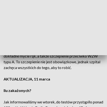
Choroba brudnych rąk
Szpital przebadał ponad 100 osób, które miały styczność z
osobą, która jest podejrzana o przeniesienie tego wirusa.
Nieoficjalnie mówi się, że jest to pracownik szpitalnej kuchni,
jednak to muszą potwierdzić jeszcze dokładne badania.
Przypomnijmy, że WZW typu A nazywane jest chorobą
brudnych rąk. W takim przypadku najważniejsza jest higiena i
dokładne mycie rąk, a także szczepienie przeciwko WZW
typu A. To szczepienie nie jest obowiązkowe, jednak szpital
zachęca wszystkich do tego, aby to robić.
AKTUALIZACJA, 11 marca
Ilu zakażonych?
Jak informowaliśmy we wtorek, do testów przystąpiło ponad