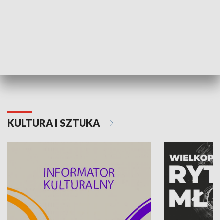
70. rocznica Powstania
Narodowy Dzi
Poznańskiego Czerwca 1956 roku
Powstania Wi
KULTURA I SZTUKA