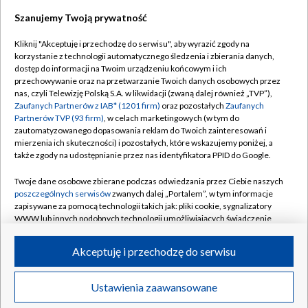
Szanujemy Twoją prywatność
Dołącz do nas:
Kliknij "Akceptuję i przechodzę do serwisu", aby wyrazić zgody na
korzystanie z technologii automatycznego śledzenia i zbierania danych,
TVP
dostęp do informacji na Twoim urządzeniu końcowym i ich
Abonament TVP
przechowywanie oraz na przetwarzanie Twoich danych osobowych przez
Regulamin TVP
nas, czyli Telewizję Polską S.A. w likwidacji (zwaną dalej również „TVP”),
Emisja w TVP
Zaufanych Partnerów z IAB* (1201 firm)
oraz pozostałych
Zaufanych
Polityka prywatności
Partnerów TVP (93 firm)
, w celach marketingowych (w tym do
Centrum informacji TVP
Moje zgody
zautomatyzowanego dopasowania reklam do Twoich zainteresowań i
mierzenia ich skuteczności) i pozostałych, które wskazujemy poniżej, a
Naziemna Telewizja Cyfrowa
Pomoc
także zgody na udostępnianie przez nas identyfikatora PPID do Google.
Sklep TVP
Biuro reklamy
Twoje dane osobowe zbierane podczas odwiedzania przez Ciebie naszych
Rada Programowa
poszczególnych serwisów
zwanych dalej „Portalem”, w tym informacje
Kontakt
zapisywane za pomocą technologii takich jak: pliki cookie, sygnalizatory
System NOS
WWW lub innych podobnych technologii umożliwiających świadczenie
dopasowanych i bezpiecznych usług, personalizację treści oraz reklam,
Informacje o nadawcy
Kanały
udostępnianie funkcji mediów społecznościowych oraz analizowanie
Akceptuję i przechodzę do serwisu
ruchu w Internecie.
Program dla prasy
©2026 Telewizja Polska S.A. w likwidacji
Biuro Reklamy
Twoje dane osobowe zbierane podczas odwiedzania przez Ciebie
Ustawienia zaawansowane
poszczególnych serwisów
na Portalu, takie jak adresy IP, identyfikatory
Ogłoszenie przetargowe
Twoich urządzeń końcowych i identyfikatory plików cookie, informacje o