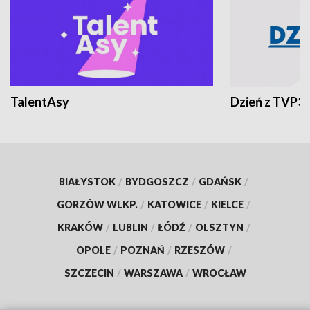
TalentAsy
Dzień z TVP3
BIAŁYSTOK
/
BYDGOSZCZ
/
GDAŃSK
/
GORZÓW WLKP.
/
KATOWICE
/
KIELCE
/
KRAKÓW
/
LUBLIN
/
ŁÓDŹ
/
OLSZTYN
/
OPOLE
/
POZNAŃ
/
RZESZÓW
/
SZCZECIN
/
WARSZAWA
/
WROCŁAW