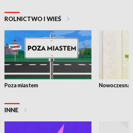
ROLNICTWO I WIEŚ
Poza miastem
Nowoczesna 
INNE