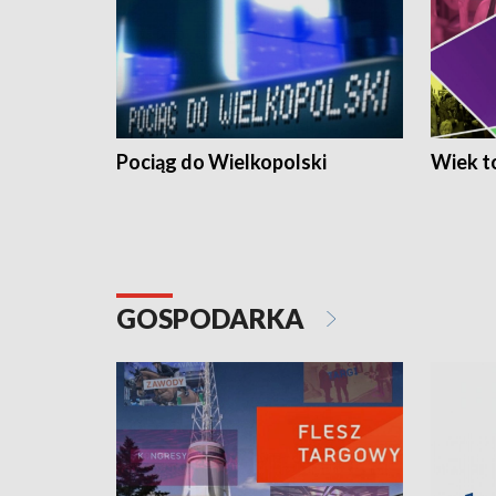
Pociąg do Wielkopolski
Wiek to
GOSPODARKA