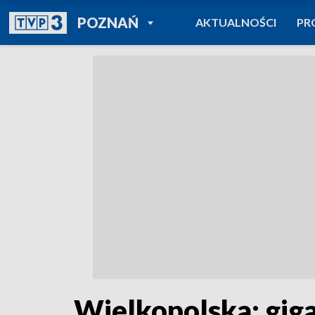
POWRÓT DO
POZNAŃ
AKTUALNOŚCI
PR
TVP REGIONY
Wielkopolska: giga