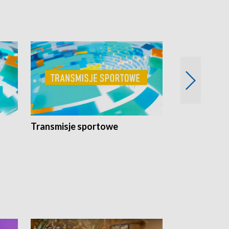
Transmisje sportowe
Reportaże s