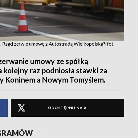
e. Rząd zerwie umowę z Autostradą Wielkopolską?(fot.
 zerwanie umowy ze spółką
 kolejny raz podniosła stawki za
dzy Koninem a Nowym Tomyślem.
UDOSTĘPNIJ NA X
OGRAMÓW