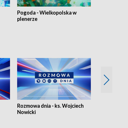
Pogoda - Wielkopolska w
Eko prognoza
plenerze
Rozmowa dnia - ks. Wojciech
Euro Fakty
Nowicki