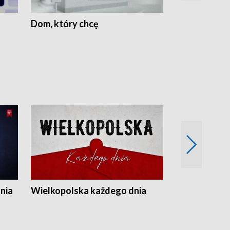
Dom, który chcę
Biznes Wielk
nia
Wielkopolska każdego dnia
Rozmowy z m