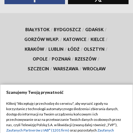
BIAŁYSTOK
/
BYDGOSZCZ
/
GDAŃSK
/
GORZÓW WLKP.
/
KATOWICE
/
KIELCE
/
KRAKÓW
/
LUBLIN
/
ŁÓDŹ
/
OLSZTYN
/
OPOLE
/
POZNAŃ
/
RZESZÓW
/
SZCZECIN
/
WARSZAWA
/
WROCŁAW
Szanujemy Twoją prywatność
Dołącz do nas:
Kliknij "Akceptuję i przechodzę do serwisu", aby wyrazić zgody na
korzystanie z technologii automatycznego śledzenia i zbierania danych,
TVP
dostęp do informacji na Twoim urządzeniu końcowym i ich
Abonament TVP
przechowywanie oraz na przetwarzanie Twoich danych osobowych przez
Regulamin TVP
nas, czyli Telewizję Polską S.A. w likwidacji (zwaną dalej również „TVP”),
Emisja w TVP
Polityka prywatności
Zaufanych Partnerów z IAB* (1201 firm)
oraz pozostałych
Zaufanych