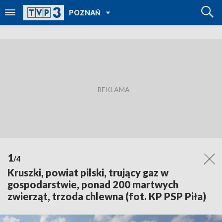
POWRÓT DO
POZNAŃ
TVP REGIONY
1
/4
Kruszki, powiat pilski, trujący gaz w
gospodarstwie, ponad 200 martwych
zwierząt, trzoda chlewna (fot. KP PSP Piła)