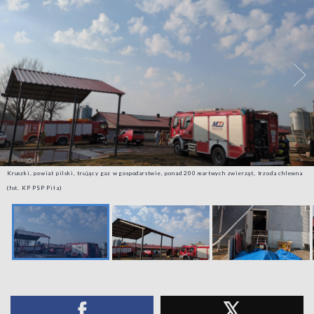
Kruszki, powiat pilski, trujący gaz w gospodarstwie, ponad 200 martwych zwierząt, trzoda chlewna
(fot. KP PSP Piła)