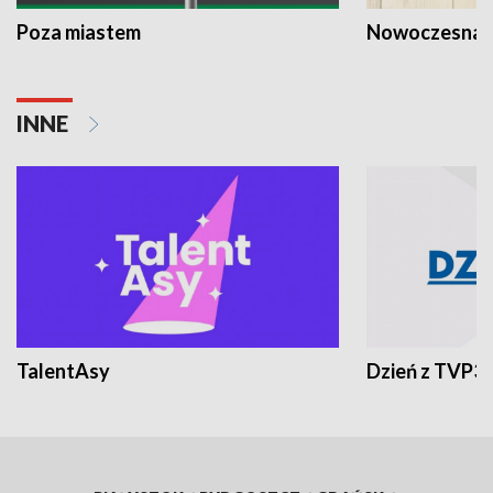
Poza miastem
Nowoczesna 
INNE
TalentAsy
Dzień z TVP3