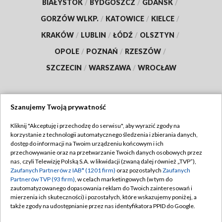
BIAŁYSTOK
/
BYDGOSZCZ
/
GDAŃSK
/
GORZÓW WLKP.
/
KATOWICE
/
KIELCE
/
KRAKÓW
/
LUBLIN
/
ŁÓDŹ
/
OLSZTYN
/
OPOLE
/
POZNAŃ
/
RZESZÓW
/
SZCZECIN
/
WARSZAWA
/
WROCŁAW
Szanujemy Twoją prywatność
Dołącz do nas:
Kliknij "Akceptuję i przechodzę do serwisu", aby wyrazić zgody na
korzystanie z technologii automatycznego śledzenia i zbierania danych,
TVP
dostęp do informacji na Twoim urządzeniu końcowym i ich
Abonament TVP
przechowywanie oraz na przetwarzanie Twoich danych osobowych przez
Regulamin TVP
nas, czyli Telewizję Polską S.A. w likwidacji (zwaną dalej również „TVP”),
Emisja w TVP
Zaufanych Partnerów z IAB* (1201 firm)
oraz pozostałych
Zaufanych
Polityka prywatności
Partnerów TVP (93 firm)
, w celach marketingowych (w tym do
Centrum informacji TVP
Moje zgody
zautomatyzowanego dopasowania reklam do Twoich zainteresowań i
mierzenia ich skuteczności) i pozostałych, które wskazujemy poniżej, a
Naziemna Telewizja Cyfrowa
Pomoc
także zgody na udostępnianie przez nas identyfikatora PPID do Google.
Sklep TVP
Biuro reklamy