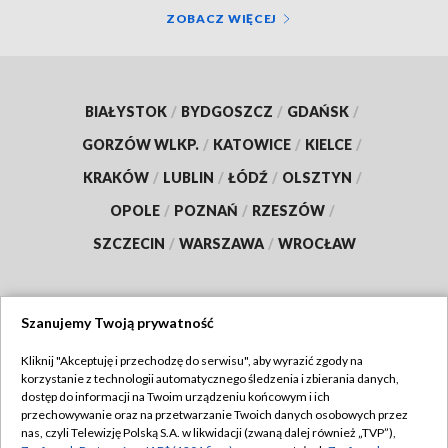
ZOBACZ WIĘCEJ
BIAŁYSTOK
/
BYDGOSZCZ
/
GDAŃSK
/
GORZÓW WLKP.
/
KATOWICE
/
KIELCE
/
KRAKÓW
/
LUBLIN
/
ŁÓDŹ
/
OLSZTYN
/
OPOLE
/
POZNAŃ
/
RZESZÓW
/
SZCZECIN
/
WARSZAWA
/
WROCŁAW
Szanujemy Twoją prywatność
Dołącz do nas:
Kliknij "Akceptuję i przechodzę do serwisu", aby wyrazić zgody na
korzystanie z technologii automatycznego śledzenia i zbierania danych,
TVP
dostęp do informacji na Twoim urządzeniu końcowym i ich
Abonament TVP
przechowywanie oraz na przetwarzanie Twoich danych osobowych przez
Regulamin TVP
nas, czyli Telewizję Polską S.A. w likwidacji (zwaną dalej również „TVP”),
Emisja w TVP