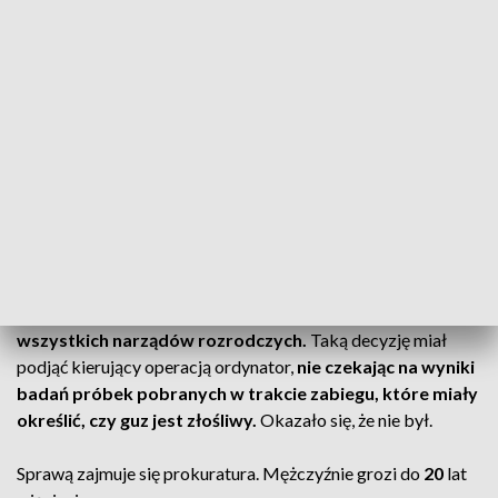
Miał bez zgody wyciąć 24-latce narządy rozrodcze
Dariusz Sz., były już ordynator oddziału ginekologii i
położnictwa szpitala Raszei w Poznaniu
został oskarżony o
okaleczenie 24-letniej pacjentki. Miał bez zgody wyciąć
jej macicę, jajniki i jajowody.
Lekarz podjął taką decyzję w trakcie operacji, która w planie
miała usunięcie jednego jajnika, bo badanie USG wykazało na
nim guz.
Kobieta
nie była informowana o możliwości wycięcia
wszystkich narządów rozrodczych.
Taką decyzję miał
podjąć kierujący operacją ordynator,
nie czekając na wyniki
badań próbek pobranych w trakcie zabiegu, które miały
określić, czy guz jest złośliwy.
Okazało się, że nie był.
Sprawą zajmuje się prokuratura. Mężczyźnie grozi do
20
lat