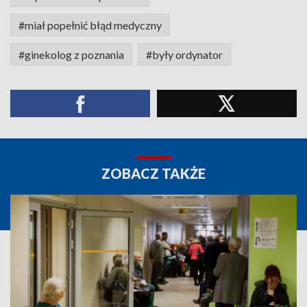
#miał popełnić błąd medyczny
#ginekolog z poznania
#były ordynator
ZOBACZ TAKŻE