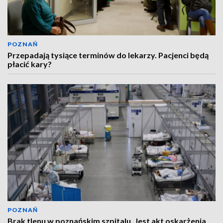
POZNAŃ
Przepadają tysiące terminów do lekarzy. Pacjenci będą
płacić kary?
POZNAŃ
Brak tlenu w poznańskim szpitalu. Jest akt oskarżenia