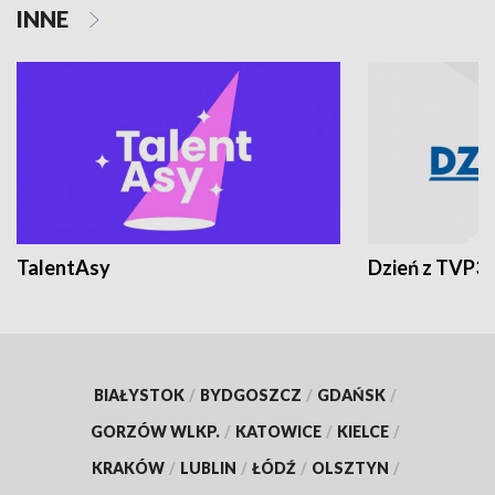
INNE
TalentAsy
Dzień z TVP3
BIAŁYSTOK
/
BYDGOSZCZ
/
GDAŃSK
/
GORZÓW WLKP.
/
KATOWICE
/
KIELCE
/
KRAKÓW
/
LUBLIN
/
ŁÓDŹ
/
OLSZTYN
/