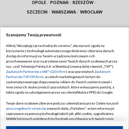
OPOLE
/
POZNAŃ
/
RZESZÓW
/
SZCZECIN
/
WARSZAWA
/
WROCŁAW
Szanujemy Twoją prywatność
Dołącz do nas:
Kliknij "Akceptuję i przechodzę do serwisu", aby wyrazić zgody na
korzystanie z technologii automatycznego śledzenia i zbierania danych,
TVP
dostęp do informacji na Twoim urządzeniu końcowym i ich
Abonament TVP
przechowywanie oraz na przetwarzanie Twoich danych osobowych przez
Regulamin TVP
nas, czyli Telewizję Polską S.A. w likwidacji (zwaną dalej również „TVP”),
Emisja w TVP
Zaufanych Partnerów z IAB* (1201 firm)
oraz pozostałych
Zaufanych
Polityka prywatności
Partnerów TVP (93 firm)
, w celach marketingowych (w tym do
Centrum informacji TVP
Moje zgody
zautomatyzowanego dopasowania reklam do Twoich zainteresowań i
mierzenia ich skuteczności) i pozostałych, które wskazujemy poniżej, a
Naziemna Telewizja Cyfrowa
Pomoc
także zgody na udostępnianie przez nas identyfikatora PPID do Google.
Sklep TVP
Biuro reklamy
Twoje dane osobowe zbierane podczas odwiedzania przez Ciebie naszych
Rada Programowa
poszczególnych serwisów
zwanych dalej „Portalem”, w tym informacje
Kontakt
zapisywane za pomocą technologii takich jak: pliki cookie, sygnalizatory
System NOS
WWW lub innych podobnych technologii umożliwiających świadczenie
dopasowanych i bezpiecznych usług, personalizację treści oraz reklam,
Informacje o nadawcy
Kanały