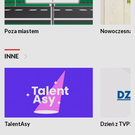
Poza miastem
Nowoczesna 
INNE
TalentAsy
Dzień z TVP3