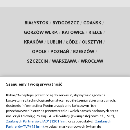
BIAŁYSTOK
/
BYDGOSZCZ
/
GDAŃSK
/
GORZÓW WLKP.
/
KATOWICE
/
KIELCE
/
KRAKÓW
/
LUBLIN
/
ŁÓDŹ
/
OLSZTYN
/
OPOLE
/
POZNAŃ
/
RZESZÓW
/
SZCZECIN
/
WARSZAWA
/
WROCŁAW
Szanujemy Twoją prywatność
Dołącz do nas:
Kliknij "Akceptuję i przechodzę do serwisu", aby wyrazić zgody na
korzystanie z technologii automatycznego śledzenia i zbierania danych,
TVP
dostęp do informacji na Twoim urządzeniu końcowym i ich
Abonament TVP
przechowywanie oraz na przetwarzanie Twoich danych osobowych przez
Regulamin TVP
nas, czyli Telewizję Polską S.A. w likwidacji (zwaną dalej również „TVP”),
Emisja w TVP
Zaufanych Partnerów z IAB* (1201 firm)
oraz pozostałych
Zaufanych
Polityka prywatności
Partnerów TVP (93 firm)
, w celach marketingowych (w tym do
Centrum informacji TVP