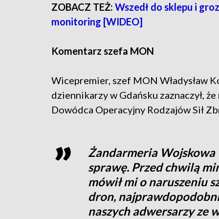
ZOBACZ TEŻ:
Wszedł do sklepu i groz
monitoring [WIDEO]
Komentarz szefa MON
Wicepremier, szef MON Władysław Ko
dziennikarzy w Gdańsku zaznaczył, że 
Dowódca Operacyjny Rodzajów Sił Zb
Żandarmeria Wojskowa ws
sprawę. Przed chwilą min
mówił mi o naruszeniu sz
dron, najprawdopodobniej
naszych adwersarzy ze w