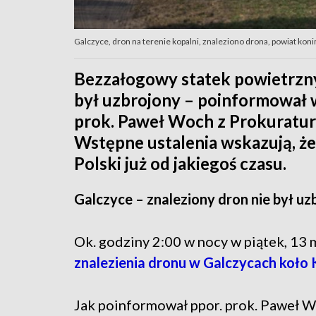
Galczyce, dron na terenie kopalni, znaleziono drona, powiat koni
Bezzałogowy statek powietrzny,
był uzbrojony – poinformował w
prok. Paweł Woch z Prokuratu
Wstępne ustalenia wskazują, że
Polski już od jakiegoś czasu.
Galczyce – znaleziony dron nie był uz
Ok. godziny 2:00 w nocy w piątek, 13 
znalezienia dronu w Galczycach koło 
Jak poinformował ppor. prok. Paweł 