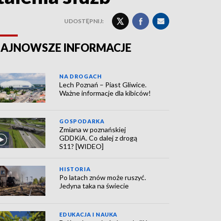
UDOSTĘPNIJ:
AJNOWSZE INFORMACJE
NA DROGACH
Lech Poznań – Piast Gliwice.
Ważne informacje dla kibiców!
GOSPODARKA
Zmiana w poznańskiej
GDDKiA. Co dalej z drogą
S11? [WIDEO]
HISTORIA
Po latach znów może ruszyć.
Jedyna taka na świecie
EDUKACJA I NAUKA