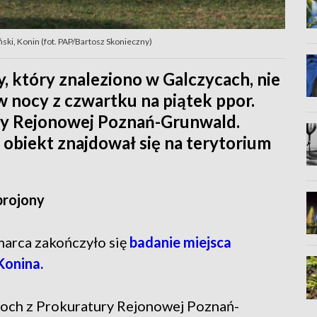
ński, Konin (fot. PAP/Bartosz Skonieczny)
 który znaleziono w Galczycach, nie
 nocy z czwartku na piątek ppor.
ry Rejonowej Poznań-Grunwald.
 obiekt znajdował się na terytorium
brojony
marca zakończyło się
badanie miejsca
Konina.
Woch z Prokuratury Rejonowej Poznań-