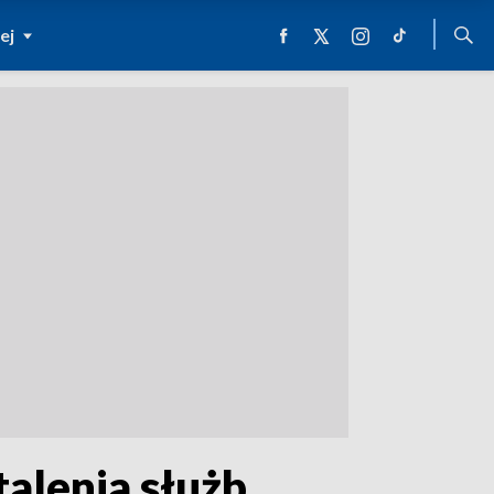
ej
talenia służb