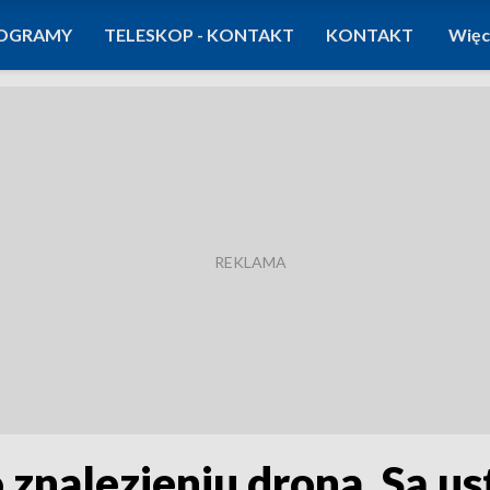
OGRAMY
TELESKOP - KONTAKT
KONTAKT
Więc
znalezieniu drona. Są us