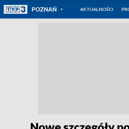
POWRÓT DO
POZNAŃ
AKTUALNOŚCI
PR
TVP REGIONY
Nowe szczegóły po 