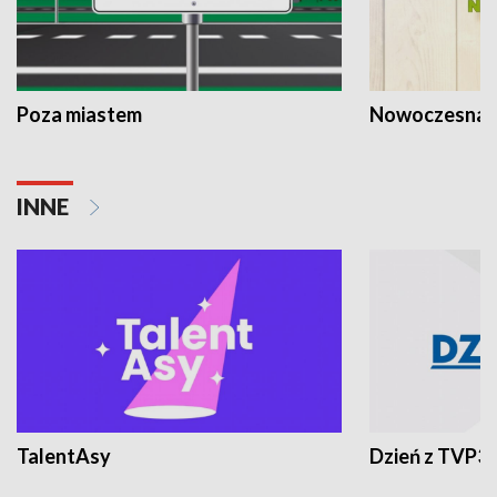
Poza miastem
Nowoczesna 
INNE
TalentAsy
Dzień z TVP3