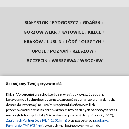
BIAŁYSTOK
/
BYDGOSZCZ
/
GDAŃSK
/
GORZÓW WLKP.
/
KATOWICE
/
KIELCE
/
KRAKÓW
/
LUBLIN
/
ŁÓDŹ
/
OLSZTYN
/
OPOLE
/
POZNAŃ
/
RZESZÓW
/
SZCZECIN
/
WARSZAWA
/
WROCŁAW
Szanujemy Twoją prywatność
Dołącz do nas:
Kliknij "Akceptuję i przechodzę do serwisu", aby wyrazić zgody na
korzystanie z technologii automatycznego śledzenia i zbierania danych,
TVP
dostęp do informacji na Twoim urządzeniu końcowym i ich
Abonament TVP
przechowywanie oraz na przetwarzanie Twoich danych osobowych przez
Regulamin TVP
nas, czyli Telewizję Polską S.A. w likwidacji (zwaną dalej również „TVP”),
Emisja w TVP
Zaufanych Partnerów z IAB* (1201 firm)
oraz pozostałych
Zaufanych
Polityka prywatności
Partnerów TVP (93 firm)
, w celach marketingowych (w tym do
Centrum informacji TVP