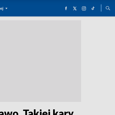
ej
awo. Takiej kary