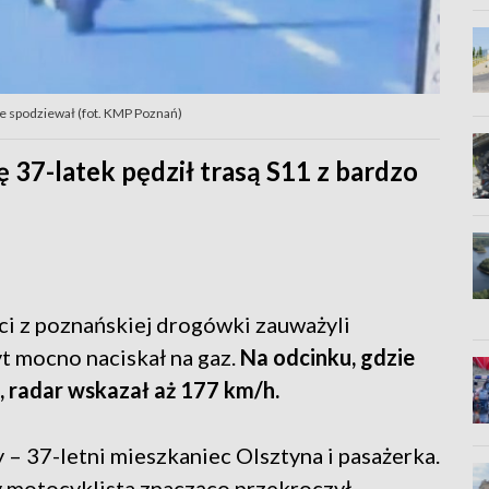
nie spodziewał (fot. KMP Poznań)
37-latek pędził trasą S11 z bardzo
ci z poznańskiej drogówki zauważyli
t mocno naciskał na gaz.
Na odcinku, gdzie
 radar wskazał aż 177 km/h.
 37-letni mieszkaniec Olsztyna i pasażerka.
dy motocyklista znacząco przekroczył