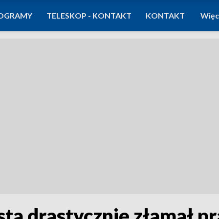
OGRAMY
TELESKOP - KONTAKT
KONTAKT
Więc
sta drastycznie złamał pr