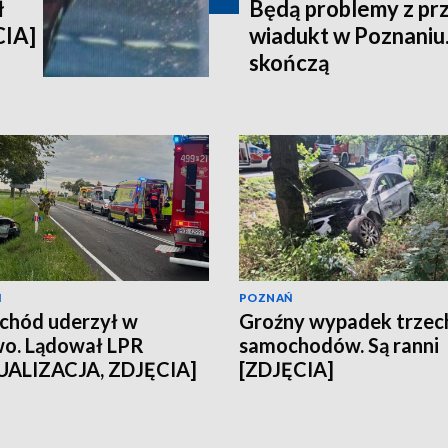
ł
Będą problemy z pr
CIA]
wiadukt w Poznaniu.
skończą
Ń
POZNAŃ
chód uderzył w
Groźny wypadek trzec
o. Lądował LPR
samochodów. Są ranni
UALIZACJA, ZDJĘCIA]
[ZDJĘCIA]