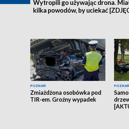
Wytropili go używając drona. Mia
kilka powodów, by uciekać [ZDJĘ
POZNAŃ
POZNA
Zmiażdżona osobówka pod
Samo
TIR-em. Groźny wypadek
drzew
[AKT