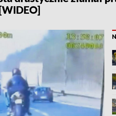
ł [WIDEO]
N