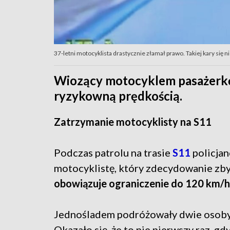
37-letni motocyklista drastycznie złamał prawo. Takiej kary się 
Wiozący motocyklem pasażerkę 
ryzykowną prędkością.
Zatrzymanie motocyklisty na S11
Podczas patrolu na trasie
S11
policjan
motocyklistę, który zdecydowanie zby
obowiązuje ograniczenie do 120 km/h,
Jednośladem podróżowały dwie osoby –
Okazało się, że to nie pierwszy raz, g