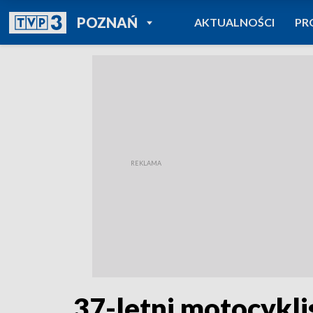
POWRÓT DO
POZNAŃ
AKTUALNOŚCI
PR
TVP REGIONY
37-letni motocykli