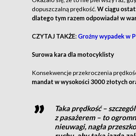
dopuszczalną prędkość.
W ciągu ostat
dlatego tym razem odpowiadał w wa
CZYTAJ TAKŻE:
Groźny wypadek w Po
Surowa kara dla motocyklisty
Konsekwencje przekroczenia prędkośc
mandat w wysokości 3000 złotych or
Taka prędkość – szczegó
z pasażerem – to ogromn
nieuwagi, nagła przeszko
ruchu, aby taka jazda za