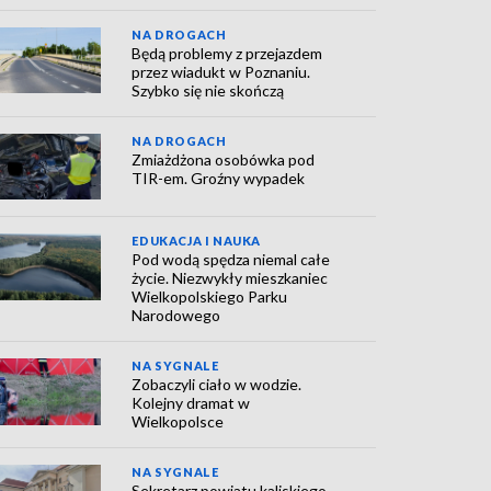
NA DROGACH
Będą problemy z przejazdem
przez wiadukt w Poznaniu.
Szybko się nie skończą
NA DROGACH
Zmiażdżona osobówka pod
TIR-em. Groźny wypadek
EDUKACJA I NAUKA
Pod wodą spędza niemal całe
życie. Niezwykły mieszkaniec
Wielkopolskiego Parku
Narodowego
NA SYGNALE
Zobaczyli ciało w wodzie.
Kolejny dramat w
Wielkopolsce
NA SYGNALE
Sekretarz powiatu kaliskiego