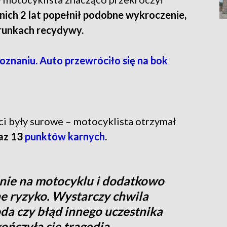
nich 2 lat popełnił podobne wykroczenie,
runkach recydywy.
znaniu. Auto przewróciło się na bok
i były surowe – motocyklista otrzymał
az 13
punktów karnych
.
lnie na motocyklu i dodatkowo
e ryzyko. Wystarczy chwila
da czy błąd innego uczestnika
kończyła się tragedią