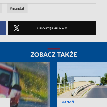
#mandat
UDOSTĘPNIJ NA X
ZOBACZ TAKŻE
POZNAŃ