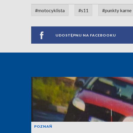
#motocyklista
#s11
#punkty karne
UDOSTĘPNIJ NA FACEBOOKU
POZNAŃ