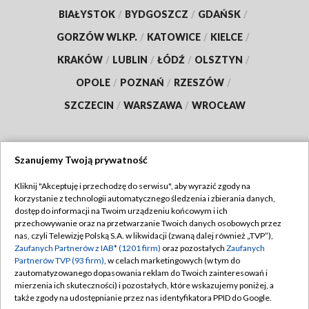
BIAŁYSTOK
/
BYDGOSZCZ
/
GDAŃSK
/
GORZÓW WLKP.
/
KATOWICE
/
KIELCE
/
KRAKÓW
/
LUBLIN
/
ŁÓDŹ
/
OLSZTYN
/
OPOLE
/
POZNAŃ
/
RZESZÓW
/
SZCZECIN
/
WARSZAWA
/
WROCŁAW
Szanujemy Twoją prywatność
Dołącz do nas:
Kliknij "Akceptuję i przechodzę do serwisu", aby wyrazić zgody na
korzystanie z technologii automatycznego śledzenia i zbierania danych,
TVP
dostęp do informacji na Twoim urządzeniu końcowym i ich
Abonament TVP
przechowywanie oraz na przetwarzanie Twoich danych osobowych przez
Regulamin TVP
nas, czyli Telewizję Polską S.A. w likwidacji (zwaną dalej również „TVP”),
Emisja w TVP
Polityka prywatności
Zaufanych Partnerów z IAB* (1201 firm)
oraz pozostałych
Zaufanych
Partnerów TVP (93 firm)
, w celach marketingowych (w tym do
Centrum informacji TVP
Moje zgody
zautomatyzowanego dopasowania reklam do Twoich zainteresowań i
mierzenia ich skuteczności) i pozostałych, które wskazujemy poniżej, a
Naziemna Telewizja Cyfrowa
Pomoc
także zgody na udostępnianie przez nas identyfikatora PPID do Google.