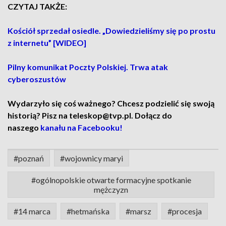
CZYTAJ TAKŻE:
Kościół sprzedał osiedle. „Dowiedzieliśmy się po prostu
z internetu” [WIDEO]
Pilny komunikat Poczty Polskiej. Trwa atak
cyberoszustów
Wydarzyło się coś ważnego? Chcesz podzielić się swoją
historią? Pisz na teleskop@tvp.pl. Dołącz do
naszego
kanału na Facebooku!
#poznań
#wojownicy maryi
#ogólnopolskie otwarte formacyjne spotkanie
mężczyzn
#14 marca
#hetmańska
#marsz
#procesja