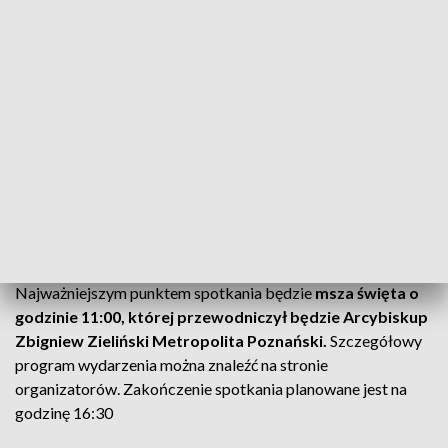
rozpoczęło się o godz. 9.30 różańcem ulicami miasta.
Procesja wyruszyła z parku im. św. Jana Pawła II na
Łęgach Dębińskich i zmierza do parafii Nawiedzenia
NMP w Poznaniu
, gdzie odbędzie się dalsza część
rekolekcji.
CZYTAJ TEŻ:
Kontrowersyjna wystawa w Gnieźnie.
Chcą wyjaśnień
Ogólnopolskie Otwarte Formacyjne Spotkanie
Mężczyzn
Najważniejszym punktem spotkania będzie
msza święta o
godzinie 11:00, której przewodniczył będzie Arcybiskup
Zbigniew Zieliński Metropolita Poznański.
Szczegółowy
program wydarzenia można znaleźć na stronie
organizatorów. Zakończenie spotkania planowane jest na
godzinę 16:30