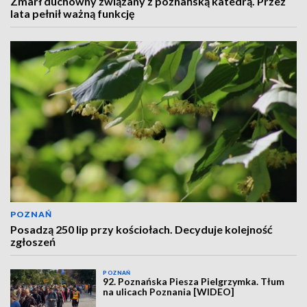
Zmarł duchowny związany z poznańską katedrą. Przez
lata pełnił ważną funkcję
POZNAŃ
Posadzą 250 lip przy kościołach. Decyduje kolejność
zgłoszeń
POZNAŃ
92. Poznańska Piesza Pielgrzymka. Tłum
na ulicach Poznania [WIDEO]