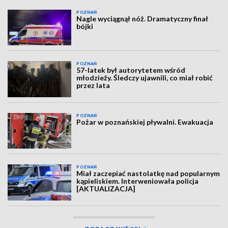
POZNAŃ
Nagle wyciągnął nóż. Dramatyczny finał
bójki
POZNAŃ
57-latek był autorytetem wśród
młodzieży. Śledczy ujawnili, co miał robić
przez lata
POZNAŃ
Pożar w poznańskiej pływalni. Ewakuacja
POZNAŃ
Miał zaczepiać nastolatkę nad popularnym
kąpieliskiem. Interweniowała policja
[AKTUALIZACJA]