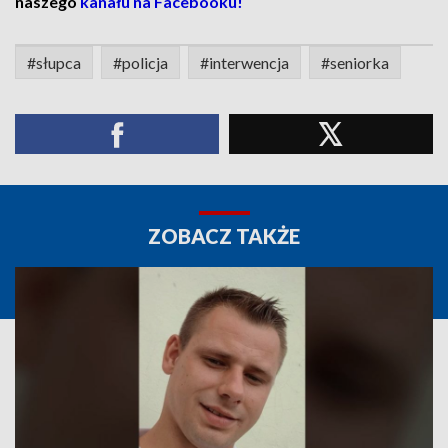
naszego
kanału na Facebooku!
#słupca
#policja
#interwencja
#seniorka
ZOBACZ TAKŻE