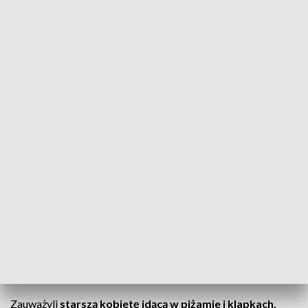
Słupca, policja, zagubiona seniorka (fot. zdj. ilustracyjne, policja.pl)
Seniorka błąkała się w nocy po ulicy. Podjęli
interwencję.
Słupca: pomogli zagubionej seniorce
O zdarzeniu, do którego doszło w tym tygodniu, informuje
słupecka policja.
Mundurowi interweniowali o 3 nad
ranem na jednej z ulic.
Zauważyli
starszą kobietę idącą w piżamie i klapkach.