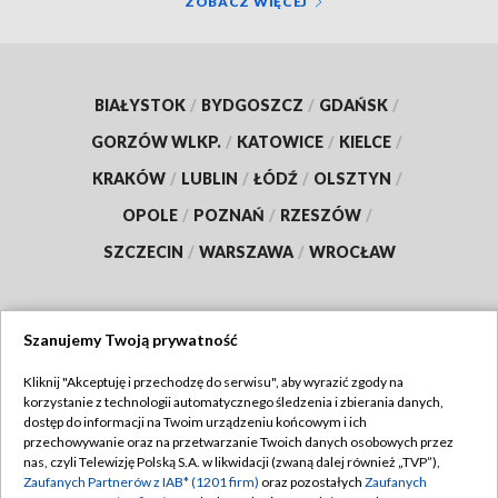
ZOBACZ WIĘCEJ
BIAŁYSTOK
/
BYDGOSZCZ
/
GDAŃSK
/
GORZÓW WLKP.
/
KATOWICE
/
KIELCE
/
KRAKÓW
/
LUBLIN
/
ŁÓDŹ
/
OLSZTYN
/
OPOLE
/
POZNAŃ
/
RZESZÓW
/
SZCZECIN
/
WARSZAWA
/
WROCŁAW
Szanujemy Twoją prywatność
Dołącz do nas:
Kliknij "Akceptuję i przechodzę do serwisu", aby wyrazić zgody na
korzystanie z technologii automatycznego śledzenia i zbierania danych,
TVP
dostęp do informacji na Twoim urządzeniu końcowym i ich
Abonament TVP
przechowywanie oraz na przetwarzanie Twoich danych osobowych przez
Regulamin TVP
nas, czyli Telewizję Polską S.A. w likwidacji (zwaną dalej również „TVP”),
Emisja w TVP
Polityka prywatności
Zaufanych Partnerów z IAB* (1201 firm)
oraz pozostałych
Zaufanych