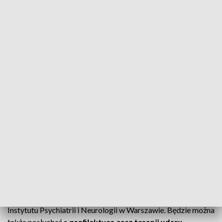
neurorehabilitacji
, a dr Paweł Świtoński (Instytut Chemii
Bioorganicznej PAN) odpowie na pytanie, dlaczego
mózg
choruje nierówno.
18 marca
dr hab. Sławomir Murawiec z Warszawy opowie o
neuropsychologicznych aspektach działania leków
psychotropowych
, a prof. Piotr Tryjanowski z
Uniwersytetu Przyrodniczego w Poznaniu wyjaśni, jak
mózg
rozpoznaje ptaki i nagradza ciekawość.
19 marca
prof. Aleksandra Pękowska (IBD PAN) zaprosi na
wykład „Gwiazdy w naszej głowie”
, a prof. Marzena
Skrzypczak-Zielińska (IGC PAN) przybliży
mechanizmy
wpływu diety oraz stylu życia na choroby zapalne jelit.
Natomiast
20 marca
o
mechanizmach tzw. nałogów
behawioralnych
opowie dr n. med. Bogusław Habrat z
Instytutu Psychiatrii i Neurologii w Warszawie. Będzie można
także posłuchać o
profilaktyce oraz terapii udaru