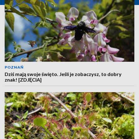
POZNAŃ
Dziś mają swoje święto. Jeśli je zobaczysz, to dobry
znak! [ZDJĘCIA]