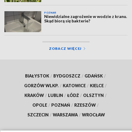
POZNAŃ
Niewidzialne zagrożenie w wodzie z kranu.
Skąd biorą się bakterie?
ZOBACZ WIĘCEJ
BIAŁYSTOK
/
BYDGOSZCZ
/
GDAŃSK
/
GORZÓW WLKP.
/
KATOWICE
/
KIELCE
/
KRAKÓW
/
LUBLIN
/
ŁÓDŹ
/
OLSZTYN
/
OPOLE
/
POZNAŃ
/
RZESZÓW
/
SZCZECIN
/
WARSZAWA
/
WROCŁAW