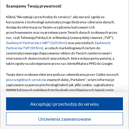
Szanujemy Twoją prywatność
Dołącz do nas:
Kliknij "Akceptuję i przechodzę do serwisu", aby wyrazić zgody na
korzystanie z technologii automatycznego śledzenia i zbierania danych,
TVP
dostęp do informacji na Twoim urządzeniu końcowym i ich
Abonament TVP
przechowywanie oraz na przetwarzanie Twoich danych osobowych przez
Regulamin TVP
nas, czyli Telewizję Polską S.A. w likwidacji (zwaną dalej również „TVP”),
Emisja w TVP
Polityka prywatności
Zaufanych Partnerów z IAB* (1201 firm)
oraz pozostałych
Zaufanych
Partnerów TVP (93 firm)
, w celach marketingowych (w tym do
Centrum informacji TVP
Moje zgody
zautomatyzowanego dopasowania reklam do Twoich zainteresowań i
mierzenia ich skuteczności) i pozostałych, które wskazujemy poniżej, a
Naziemna Telewizja Cyfrowa
Pomoc
także zgody na udostępnianie przez nas identyfikatora PPID do Google.
Sklep TVP
Biuro reklamy
Twoje dane osobowe zbierane podczas odwiedzania przez Ciebie naszych
Rada Programowa
Kontakt
poszczególnych serwisów
zwanych dalej „Portalem”, w tym informacje
zapisywane za pomocą technologii takich jak: pliki cookie, sygnalizatory
System NOS
WWW lub innych podobnych technologii umożliwiających świadczenie
dopasowanych i bezpiecznych usług, personalizację treści oraz reklam,
Informacje o nadawcy
Kanały
udostępnianie funkcji mediów społecznościowych oraz analizowanie
Akceptuję i przechodzę do serwisu
ruchu w Internecie.
Program dla prasy
©2026 Telewizja Polska S.A. w likwidacji
Biuro Reklamy
Twoje dane osobowe zbierane podczas odwiedzania przez Ciebie
Ustawienia zaawansowane
poszczególnych serwisów
na Portalu, takie jak adresy IP, identyfikatory
Ogłoszenie przetargowe
Twoich urządzeń końcowych i identyfikatory plików cookie, informacje o