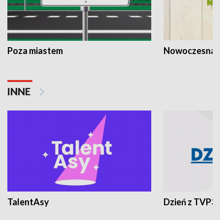
Poza miastem
Nowoczesna 
INNE
TalentAsy
Dzień z TVP3