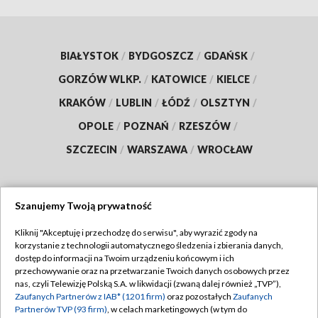
BIAŁYSTOK
/
BYDGOSZCZ
/
GDAŃSK
/
GORZÓW WLKP.
/
KATOWICE
/
KIELCE
/
KRAKÓW
/
LUBLIN
/
ŁÓDŹ
/
OLSZTYN
/
OPOLE
/
POZNAŃ
/
RZESZÓW
/
SZCZECIN
/
WARSZAWA
/
WROCŁAW
Szanujemy Twoją prywatność
Dołącz do nas:
Kliknij "Akceptuję i przechodzę do serwisu", aby wyrazić zgody na
korzystanie z technologii automatycznego śledzenia i zbierania danych,
TVP
dostęp do informacji na Twoim urządzeniu końcowym i ich
Abonament TVP
przechowywanie oraz na przetwarzanie Twoich danych osobowych przez
Regulamin TVP
nas, czyli Telewizję Polską S.A. w likwidacji (zwaną dalej również „TVP”),
Emisja w TVP
Zaufanych Partnerów z IAB* (1201 firm)
oraz pozostałych
Zaufanych
Polityka prywatności
Partnerów TVP (93 firm)
, w celach marketingowych (w tym do
Centrum informacji TVP