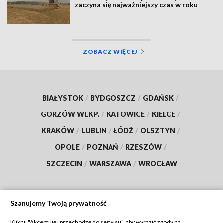
zaczyna się najważniejszy czas w roku
ZOBACZ WIĘCEJ
BIAŁYSTOK
/
BYDGOSZCZ
/
GDAŃSK
/
GORZÓW WLKP.
/
KATOWICE
/
KIELCE
/
KRAKÓW
/
LUBLIN
/
ŁÓDŹ
/
OLSZTYN
/
OPOLE
/
POZNAŃ
/
RZESZÓW
/
SZCZECIN
/
WARSZAWA
/
WROCŁAW
Szanujemy Twoją prywatność
Dołącz do nas:
Kliknij "Akceptuję i przechodzę do serwisu", aby wyrazić zgody na