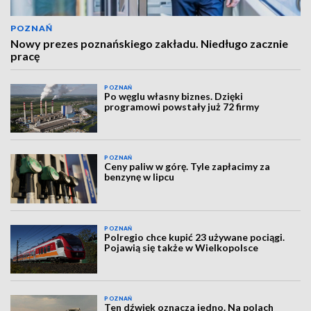
POZNAŃ
Nowy prezes poznańskiego zakładu. Niedługo zacznie
pracę
POZNAŃ
Po węglu własny biznes. Dzięki
programowi powstały już 72 firmy
POZNAŃ
Ceny paliw w górę. Tyle zapłacimy za
benzynę w lipcu
POZNAŃ
Polregio chce kupić 23 używane pociągi.
Pojawią się także w Wielkopolsce
POZNAŃ
Ten dźwięk oznacza jedno. Na polach