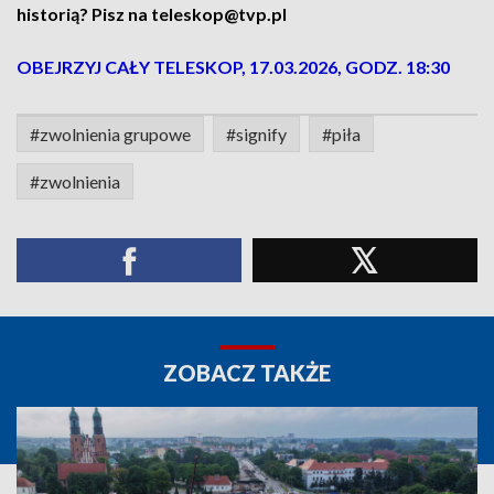
historią? Pisz na teleskop@tvp.pl
OBEJRZYJ CAŁY TELESKOP, 17.03.2026, GODZ. 18:30
#zwolnienia grupowe
#signify
#piła
#zwolnienia
ZOBACZ TAKŻE