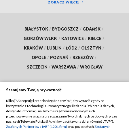
ZOBACZ WIĘCEJ
BIAŁYSTOK
/
BYDGOSZCZ
/
GDAŃSK
/
GORZÓW WLKP.
/
KATOWICE
/
KIELCE
/
KRAKÓW
/
LUBLIN
/
ŁÓDŹ
/
OLSZTYN
/
OPOLE
/
POZNAŃ
/
RZESZÓW
/
SZCZECIN
/
WARSZAWA
/
WROCŁAW
Szanujemy Twoją prywatność
Dołącz do nas:
Kliknij "Akceptuję i przechodzę do serwisu", aby wyrazić zgody na
korzystanie z technologii automatycznego śledzenia i zbierania danych,
TVP
dostęp do informacji na Twoim urządzeniu końcowym i ich
Abonament TVP
przechowywanie oraz na przetwarzanie Twoich danych osobowych przez
Regulamin TVP
nas, czyli Telewizję Polską S.A. w likwidacji (zwaną dalej również „TVP”),
Emisja w TVP
Polityka prywatności
Zaufanych Partnerów z IAB* (1201 firm)
oraz pozostałych
Zaufanych