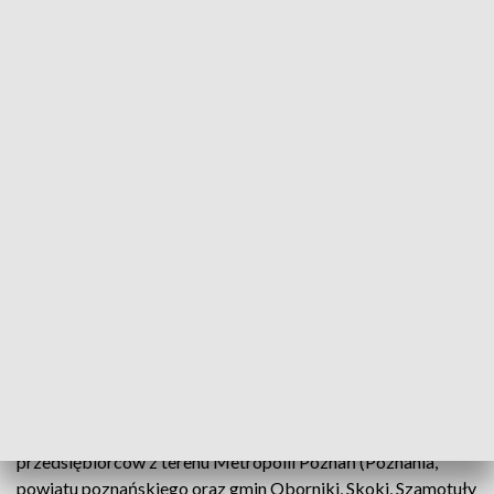
Poznański Lider Przedsiębiorczości
16.03-10.04.2026
Wystartowała 23. edycja konkursu o tytuł „Poznańskiego
Lidera Przedsiębiorczości”. Na uczestników czekają
prestiżowy tytuł oraz atrakcyjne nagrody. Udział jest
bezpłatny. Wyróżnienia są przyznawane w kategoriach:
średnie, małe lub mikroprzedsiębiorstwo oraz start-up.
Organizatorzy zapraszają wszystkich chętnych
przedsiębiorców z terenu Metropolii Poznań (Poznania,
powiatu poznańskiego oraz gmin Oborniki, Skoki, Szamotuły