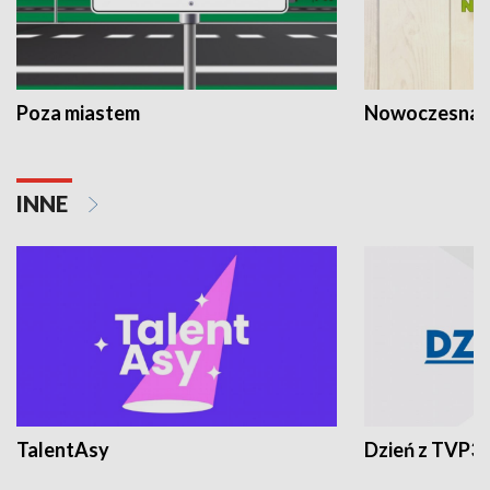
Poza miastem
Nowoczesna 
INNE
TalentAsy
Dzień z TVP3