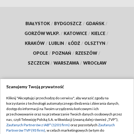
BIAŁYSTOK
/
BYDGOSZCZ
/
GDAŃSK
/
GORZÓW WLKP.
/
KATOWICE
/
KIELCE
/
KRAKÓW
/
LUBLIN
/
ŁÓDŹ
/
OLSZTYN
/
OPOLE
/
POZNAŃ
/
RZESZÓW
/
SZCZECIN
/
WARSZAWA
/
WROCŁAW
Szanujemy Twoją prywatność
Dołącz do nas:
Kliknij "Akceptuję i przechodzę do serwisu", aby wyrazić zgody na
korzystanie z technologii automatycznego śledzenia i zbierania danych,
TVP
dostęp do informacji na Twoim urządzeniu końcowym i ich
Abonament TVP
przechowywanie oraz na przetwarzanie Twoich danych osobowych przez
Regulamin TVP
nas, czyli Telewizję Polską S.A. w likwidacji (zwaną dalej również „TVP”),
Emisja w TVP
Zaufanych Partnerów z IAB* (1201 firm)
oraz pozostałych
Zaufanych
Polityka prywatności
Partnerów TVP (93 firm)
, w celach marketingowych (w tym do
Centrum informacji TVP