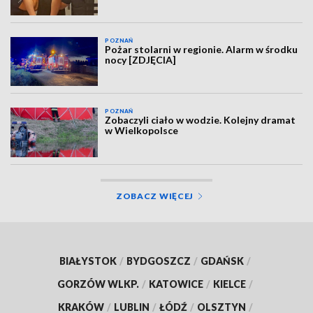
POZNAŃ
Pożar stolarni w regionie. Alarm w środku
nocy [ZDJĘCIA]
POZNAŃ
Zobaczyli ciało w wodzie. Kolejny dramat
w Wielkopolsce
ZOBACZ WIĘCEJ
BIAŁYSTOK
/
BYDGOSZCZ
/
GDAŃSK
/
GORZÓW WLKP.
/
KATOWICE
/
KIELCE
/
KRAKÓW
/
LUBLIN
/
ŁÓDŹ
/
OLSZTYN
/