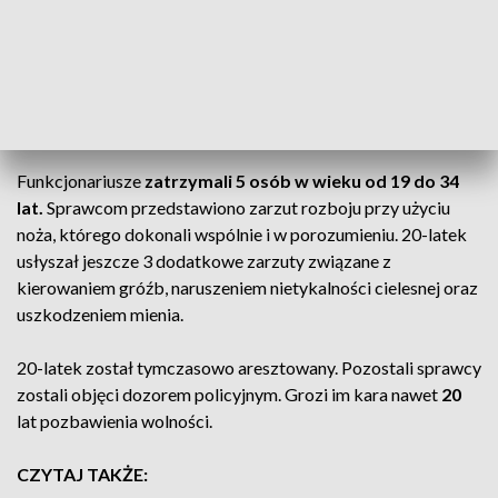
CZYTAJ TEŻ:
Mocne uderzenie w narkobiznes. Przejęto
też tysiące tabletek [ZDJĘCIA]
Zatrzymano 5 osób
Funkcjonariusze
zatrzymali 5 osób w wieku od 19 do 34
lat.
Sprawcom przedstawiono zarzut rozboju przy użyciu
noża, którego dokonali wspólnie i w porozumieniu. 20-latek
usłyszał jeszcze 3 dodatkowe zarzuty związane z
kierowaniem gróźb, naruszeniem nietykalności cielesnej oraz
uszkodzeniem mienia.
20-latek został tymczasowo aresztowany. Pozostali sprawcy
zostali objęci dozorem policyjnym. Grozi im kara nawet
20
lat pozbawienia wolności.
CZYTAJ TAKŻE: