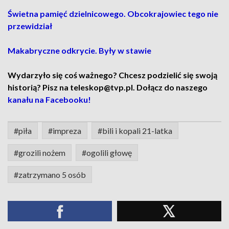
Świetna pamięć dzielnicowego. Obcokrajowiec tego nie
przewidział
Makabryczne odkrycie. Były w stawie
Wydarzyło się coś ważnego? Chcesz podzielić się swoją
historią? Pisz na teleskop@tvp.pl. Dołącz do naszego
kanału na Facebooku!
#piła
#impreza
#bili i kopali 21-latka
#grozili nożem
#ogolili głowę
#zatrzymano 5 osób