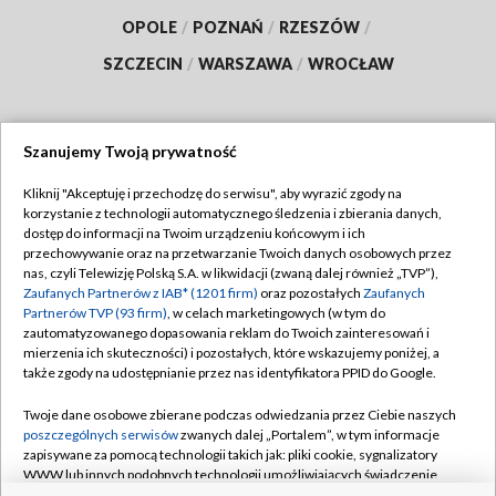
OPOLE
/
POZNAŃ
/
RZESZÓW
/
SZCZECIN
/
WARSZAWA
/
WROCŁAW
Szanujemy Twoją prywatność
Dołącz do nas:
Kliknij "Akceptuję i przechodzę do serwisu", aby wyrazić zgody na
korzystanie z technologii automatycznego śledzenia i zbierania danych,
TVP
dostęp do informacji na Twoim urządzeniu końcowym i ich
Abonament TVP
przechowywanie oraz na przetwarzanie Twoich danych osobowych przez
Regulamin TVP
nas, czyli Telewizję Polską S.A. w likwidacji (zwaną dalej również „TVP”),
Emisja w TVP
Polityka prywatności
Zaufanych Partnerów z IAB* (1201 firm)
oraz pozostałych
Zaufanych
Partnerów TVP (93 firm)
, w celach marketingowych (w tym do
Centrum informacji TVP
Moje zgody
zautomatyzowanego dopasowania reklam do Twoich zainteresowań i
mierzenia ich skuteczności) i pozostałych, które wskazujemy poniżej, a
Naziemna Telewizja Cyfrowa
Pomoc
także zgody na udostępnianie przez nas identyfikatora PPID do Google.
Sklep TVP
Biuro reklamy
Twoje dane osobowe zbierane podczas odwiedzania przez Ciebie naszych
Rada Programowa
Kontakt
poszczególnych serwisów
zwanych dalej „Portalem”, w tym informacje
zapisywane za pomocą technologii takich jak: pliki cookie, sygnalizatory
System NOS
WWW lub innych podobnych technologii umożliwiających świadczenie
dopasowanych i bezpiecznych usług, personalizację treści oraz reklam,