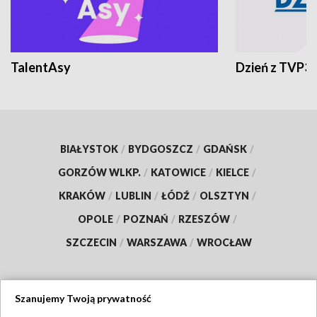
TalentAsy
Dzień z TVP3
BIAŁYSTOK
/
BYDGOSZCZ
/
GDAŃSK
/
GORZÓW WLKP.
/
KATOWICE
/
KIELCE
/
KRAKÓW
/
LUBLIN
/
ŁÓDŹ
/
OLSZTYN
/
OPOLE
/
POZNAŃ
/
RZESZÓW
/
SZCZECIN
/
WARSZAWA
/
WROCŁAW
Szanujemy Twoją prywatność
Dołącz do nas: