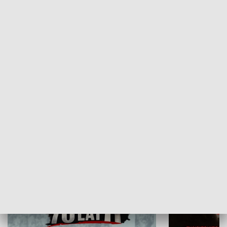
Flesz Targowy
rAZem zmieni
HISTORIA