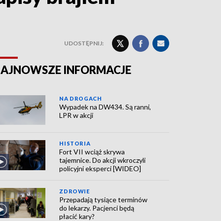
UDOSTĘPNIJ:
AJNOWSZE INFORMACJE
NA DROGACH
Wypadek na DW434. Są ranni,
LPR w akcji
HISTORIA
Fort VII wciąż skrywa
tajemnice. Do akcji wkroczyli
policyjni eksperci [WIDEO]
ZDROWIE
Przepadają tysiące terminów
do lekarzy. Pacjenci będą
płacić kary?