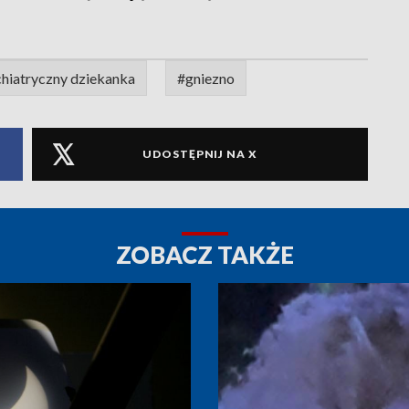
chiatryczny dziekanka
#gniezno
UDOSTĘPNIJ NA X
ZOBACZ TAKŻE