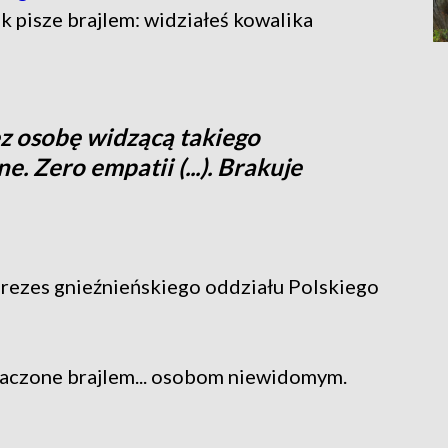
k pisze brajlem: widziałeś kowalika
ez osobę widzącą takiego
e. Zero empatii (...). Brakuje
rezes gnieźnieńskiego oddziału Polskiego
umaczone brajlem... osobom niewidomym.