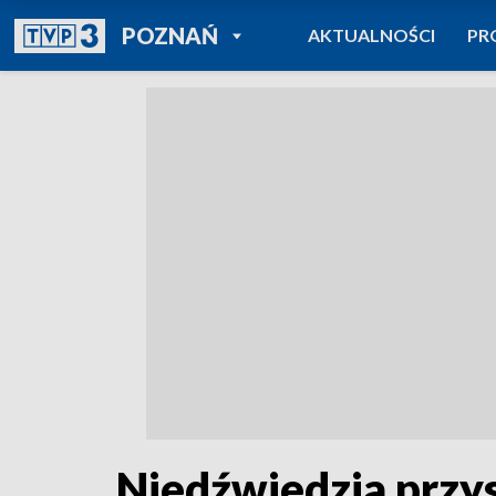
POWRÓT DO
POZNAŃ
AKTUALNOŚCI
PR
TVP REGIONY
Niedźwiedzia przy