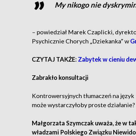
My nikogo nie dyskrymi
– powiedział Marek Czaplicki, dyrek
Psychicznie Chorych „Dziekanka” w
G
CZYTAJ TAKŻE:
Zabytek w cieniu de
Zabrakło konsultacji
Kontrowersyjnych tłumaczeń na język b
może wystarczyłoby proste działanie?
Małgorzata Szymczak uważa, że w tak
władzami Polskiego Związku Niewid