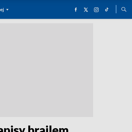
ej
apisy brajlem