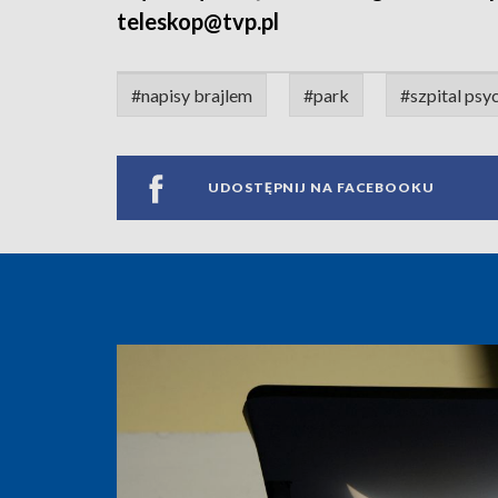
teleskop@tvp.pl
#napisy brajlem
#park
#szpital psy
UDOSTĘPNIJ NA FACEBOOKU