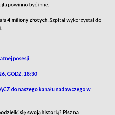
jla powinno być inne.
wała
4 miliony złotych
. Szpital wykorzystał do
j.
atnej posesji
6, GODZ. 18:30
CZ do naszego kanału nadawczego w
zielić się swoją historią? Pisz na