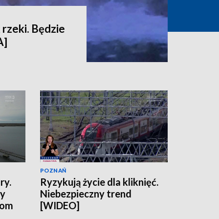
 rzeki. Będzie
A]
POZNAŃ
ry.
Ryzykują życie dla kliknięć.
ny
Niebezpieczny trend
tom
[WIDEO]