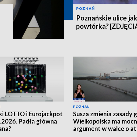
POZNAŃ
Poznańskie ulice jak
powtórka? [ZDJĘCI
Ń
POZNAŃ
i LOTTO i Eurojackpot
Susza zmienia zasady g
.2026. Padła główna
Wielkopolska ma moc
ana?
argument w walce o a
[WIDEO]