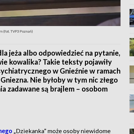
m (fot. TVP3 Poznań)
la jeża albo odpowiedzieć na pytanie,
e kowalika? Takie teksty pojawiły
psychiatrycznego w Gnieźnie w ramach
Gniezna. Nie byłoby w tym nic złego
ania zadawane są brajlem – osobom
znego
„Dziekanka” może osoby niewidome