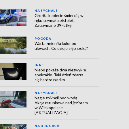
NA SYGNALE
Groziła kobiecie śmiercią, w
ręku trzymała pistolet.
Zatrzymano 39-latkę
POGODA
Warta zmieniła kolor po
ulewach. Co dzieje się z rzeką?
INNE
Niebo pokaże dwa niezwykłe
spektakle. Taki dzień zdarza
się bardzo rzadko
NA SYGNALE
Nagle zniknęli pod wodą.
Akcja ratunkowa nad jeziorem
w Wielkopolsce
[AKTUALIZACJA]
NA DROGACH