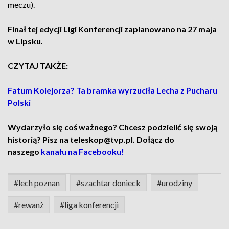
meczu).
Finał tej edycji Ligi Konferencji zaplanowano na 27 maja
w Lipsku.
CZYTAJ TAKŻE:
Fatum Kolejorza? Ta bramka wyrzuciła Lecha z Pucharu
Polski
Wydarzyło się coś ważnego? Chcesz podzielić się swoją
historią? Pisz na teleskop@tvp.pl. Dołącz do
naszego
kanału na Facebooku!
#lech poznan
#szachtar donieck
#urodziny
#rewanż
#liga konferencji