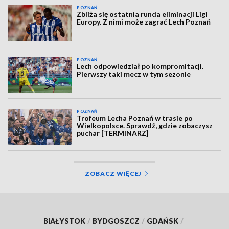
POZNAŃ
Zbliża się ostatnia runda eliminacji Ligi
Europy. Z nimi może zagrać Lech Poznań
POZNAŃ
Lech odpowiedział po kompromitacji.
Pierwszy taki mecz w tym sezonie
POZNAŃ
Trofeum Lecha Poznań w trasie po
Wielkopolsce. Sprawdź, gdzie zobaczysz
puchar [TERMINARZ]
ZOBACZ WIĘCEJ
BIAŁYSTOK
/
BYDGOSZCZ
/
GDAŃSK
/