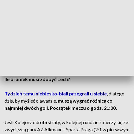
W czwartek Lech, choć formalnie jako gość,
zagra z
Szachtarem w… Krakowie,
gdzie ukraiński zespół
rozgrywa swoje europejskie mecze. Drużyna z Poznania
przyleciała do stolicy Małopolski już w środę, by jak najlepiej
przygotować się do spotkania i uniknąć kilkugodzinnej
podróży autokarem.
CZYTAJ TEŻ:
Decyzja sędziego zaskoczyła piłkarzy i
kibiców Lecha Poznań. Klub zabrał głos
[AKTUALIZACJA]
Ile bramek musi zdobyć Lech?
Tydzień temu niebiesko-biali przegrali u siebie
, dlatego
dziś, by myśleć o awansie,
muszą wygrać różnicą co
najmniej dwóch goli. Początek meczu o godz. 21:00.
Jeśli Kolejorz odrobi straty, w kolejnej rundzie zmierzy się ze
zwycięzcą pary AZ Alkmaar – Sparta Praga (2:1 w pierwszym