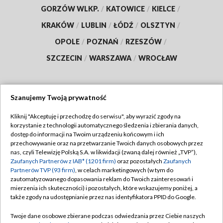
GORZÓW WLKP.
/
KATOWICE
/
KIELCE
/
KRAKÓW
/
LUBLIN
/
ŁÓDŹ
/
OLSZTYN
/
OPOLE
/
POZNAŃ
/
RZESZÓW
/
SZCZECIN
/
WARSZAWA
/
WROCŁAW
Szanujemy Twoją prywatność
Dołącz do nas:
Kliknij "Akceptuję i przechodzę do serwisu", aby wyrazić zgody na
korzystanie z technologii automatycznego śledzenia i zbierania danych,
TVP
dostęp do informacji na Twoim urządzeniu końcowym i ich
Abonament TVP
przechowywanie oraz na przetwarzanie Twoich danych osobowych przez
Regulamin TVP
nas, czyli Telewizję Polską S.A. w likwidacji (zwaną dalej również „TVP”),
Emisja w TVP
Polityka prywatności
Zaufanych Partnerów z IAB* (1201 firm)
oraz pozostałych
Zaufanych
Partnerów TVP (93 firm)
, w celach marketingowych (w tym do
Centrum informacji TVP
Moje zgody
zautomatyzowanego dopasowania reklam do Twoich zainteresowań i
mierzenia ich skuteczności) i pozostałych, które wskazujemy poniżej, a
Naziemna Telewizja Cyfrowa
Pomoc
także zgody na udostępnianie przez nas identyfikatora PPID do Google.
Sklep TVP
Biuro reklamy
Twoje dane osobowe zbierane podczas odwiedzania przez Ciebie naszych