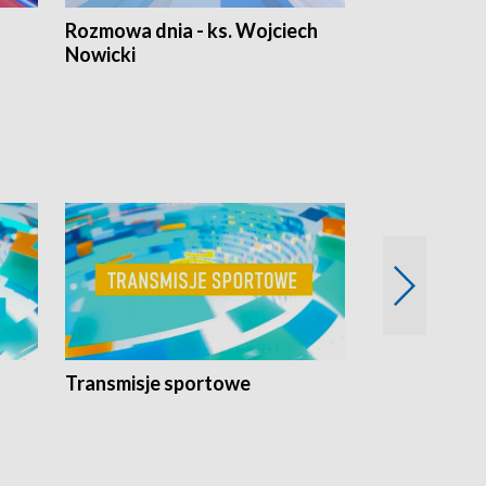
Rozmowa dnia - ks. Wojciech
Euro Fakty
Nowicki
Transmisje sportowe
Reportaże s