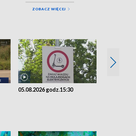
ZOBACZ WIĘCEJ
05.08.2026 godz.15:30
04.08.2026 g