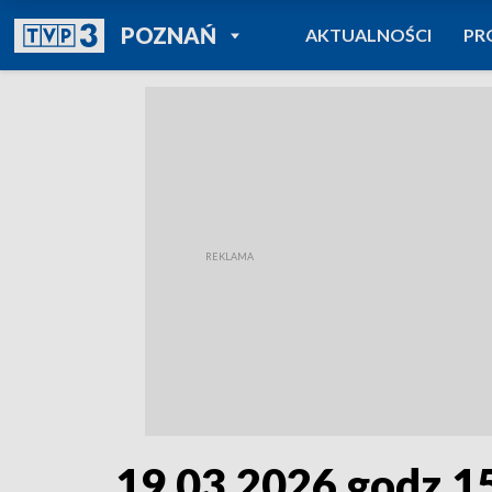
POWRÓT DO
POZNAŃ
AKTUALNOŚCI
PR
TVP REGIONY
19.03.2026 godz.1