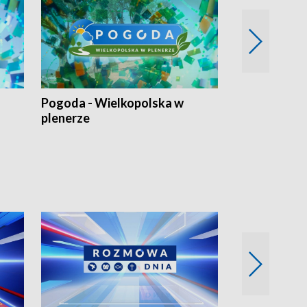
Pogoda - Wielkopolska w
Eko prognoza
plenerze