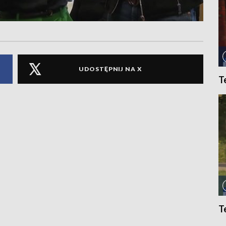
UDOSTĘPNIJ NA X
T
T