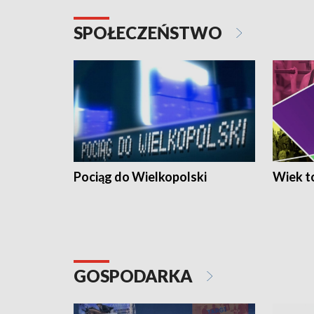
SPOŁECZEŃSTWO
Pociąg do Wielkopolski
Wiek to
GOSPODARKA