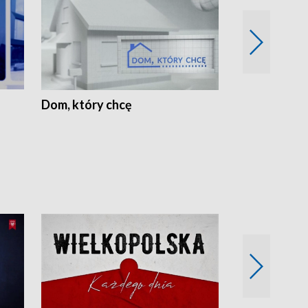
Dom, który chcę
Biznes Wielk