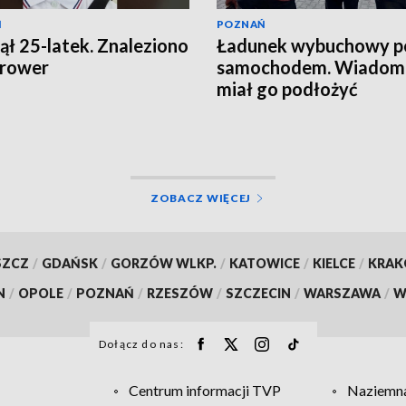
Ń
POZNAŃ
ął 25-latek. Znaleziono
Ładunek wybuchowy p
 rower
samochodem. Wiadomo
miał go podłożyć
ZOBACZ WIĘCEJ
SZCZ
/
GDAŃSK
/
GORZÓW WLKP.
/
KATOWICE
/
KIELCE
/
KRA
N
/
OPOLE
/
POZNAŃ
/
RZESZÓW
/
SZCZECIN
/
WARSZAWA
/
W
Dołącz do nas:
Centrum informacji TVP
Naziemna