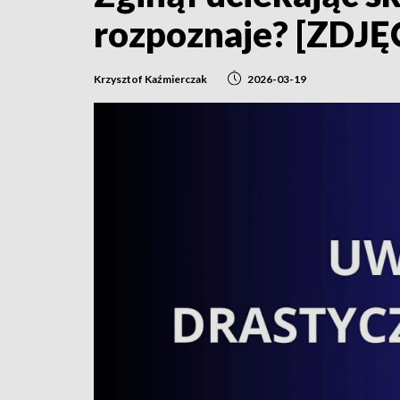
rozpoznaje? [ZDJĘ
Krzysztof Kaźmierczak
2026-03-19