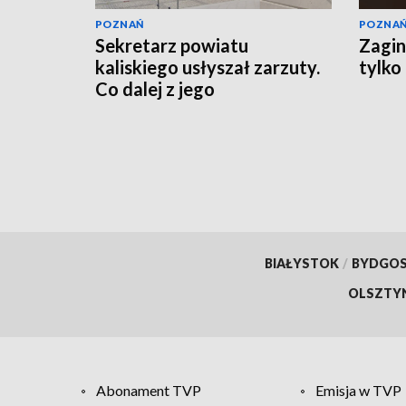
POZNAŃ
POZNA
Sekretarz powiatu
Zagin
kaliskiego usłyszał zarzuty.
tylko
Co dalej z jego
stanowiskiem?
BIAŁYSTOK
/
BYDGO
OLSZTY
Abonament TVP
Emisja w TVP