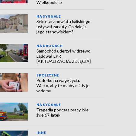
Wielkopolsce
NA SYGNALE
Sekretarz powiatu kaliskiego
usłyszał zarzuty. Co dalej z
jego stanowiskiem?
NA DROGACH
Samochód uderzył w drzewo.
Lądował LPR
[AKTUALIZACJA, ZDJĘCIA]
SPOŁECZNE
Pudełko na wagę życia.
Warto, aby te osoby miały je
w domu
NA SYGNALE
Tragedia podczas pracy. Nie
żyje 67-latek
INNE