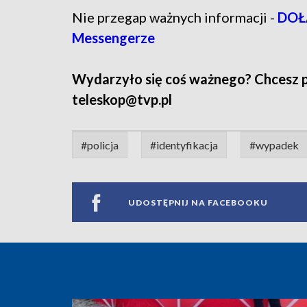
Nie przegap ważnych informacji -
DOŁĄ
Messengerze
Wydarzyło się coś ważnego? Chcesz pod
teleskop@tvp.pl
#policja
#identyfikacja
#wypadek
UDOSTĘPNIJ NA FACEBOOKU