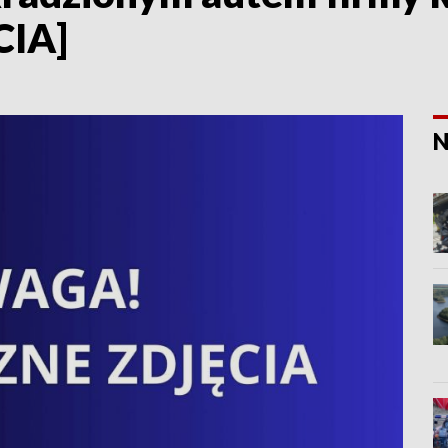
CIA]
N