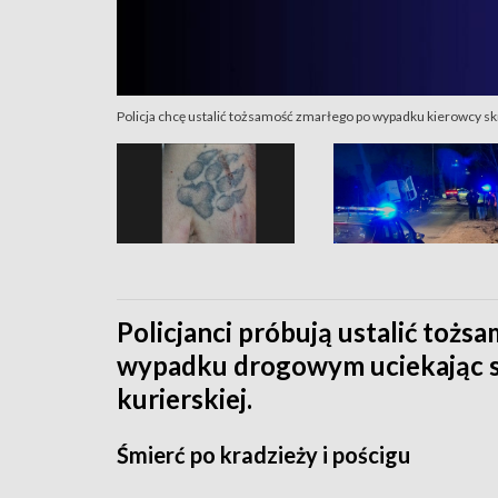
Policja chcę ustalić tożsamość zmarłego po wypadku kierowcy
Policjanci próbują ustalić tożs
wypadku drogowym uciekając 
kurierskiej.
Śmierć po kradzieży i pościgu