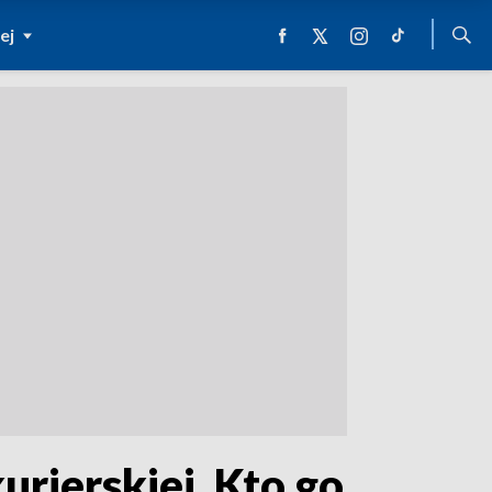
ej
urierskiej. Kto go