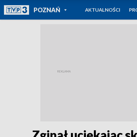
POWRÓT DO
POZNAŃ
AKTUALNOŚCI
PR
TVP REGIONY
Zginął uciekając s