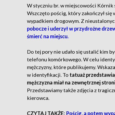
W styczniu br. w miejscowości Kórnik s
Wszczęto pościg, który zakończył się 
wypadkiem drogowym. Z nieustalonyc
pobocze i uderzył w przydrożne drze
śmierć na miejscu.
Do tej pory nie udało się ustalić kim 
telefonu komórkowego. W celu identyfi
mężczyzny, które publikujemy. Wskaza
w identyfikacji. To
tatuaż przedstawiaj
mężczyzna miał na zewnętrznej stroni
Przedstawiamy także zdjęcia z tragic
kierowca.
CZYTAJ TAKŻE:
Pościg, a potem wyp