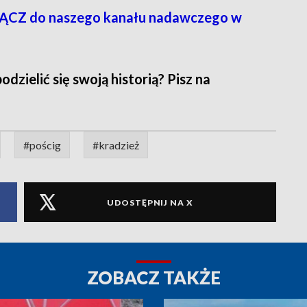
CZ do naszego kanału nadawczego w
zielić się swoją historią? Pisz na
#pościg
#kradzież
UDOSTĘPNIJ NA X
ZOBACZ TAKŻE