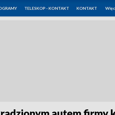
OGRAMY
TELESKOP - KONTAKT
KONTAKT
Więc
kradzionym autem firmy k