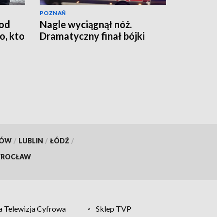
POZNAŃ
od
Nagle wyciągnął nóż.
, kto
Dramatyczny finał bójki
KÓW
/
LUBLIN
/
ŁÓDŹ
/
ROCŁAW
 Telewizja Cyfrowa
Sklep TVP