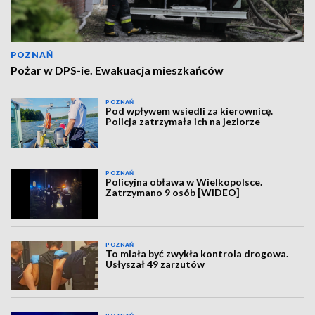
POZNAŃ
Pożar w DPS-ie. Ewakuacja mieszkańców
POZNAŃ
Pod wpływem wsiedli za kierownicę.
Policja zatrzymała ich na jeziorze
POZNAŃ
Policyjna obława w Wielkopolsce.
Zatrzymano 9 osób [WIDEO]
POZNAŃ
To miała być zwykła kontrola drogowa.
Usłyszał 49 zarzutów