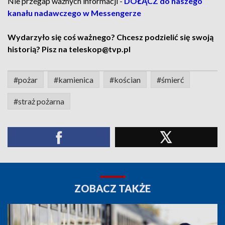
Nie przegap ważnych informacji -
DOŁĄCZ do naszego
kanału nadawczego w Messengerze
Wydarzyło się coś ważnego? Chcesz podzielić się swoją
historią? Pisz na teleskop@tvp.pl
#pożar
#kamienica
#kościan
#śmierć
#straż pożarna
ZOBACZ TAKŻE