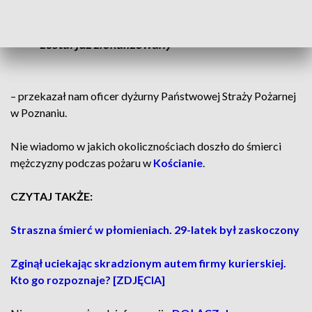
Jeden z mieszkańców kamienicy poniósł
śmierć. Trwa akcja gaśnicza, ale ogień
został już zlokalizowany
– przekazał nam oficer dyżurny Państwowej Straży Pożarnej
w Poznaniu.
Nie wiadomo w jakich okolicznościach doszło do śmierci
mężczyzny podczas pożaru w
Kościanie
.
CZYTAJ TAKŻE:
Straszna śmierć w płomieniach. 29-latek był zaskoczony
Zginął uciekając skradzionym autem firmy kurierskiej.
Kto go rozpoznaje? [ZDJĘCIA]