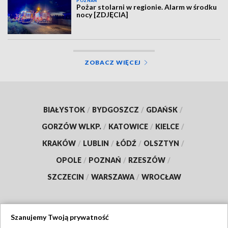
POZNAŃ
Pożar stolarni w regionie. Alarm w środku
nocy [ZDJĘCIA]
ZOBACZ WIĘCEJ
BIAŁYSTOK
/
BYDGOSZCZ
/
GDAŃSK
/
GORZÓW WLKP.
/
KATOWICE
/
KIELCE
/
KRAKÓW
/
LUBLIN
/
ŁÓDŹ
/
OLSZTYN
/
OPOLE
/
POZNAŃ
/
RZESZÓW
/
SZCZECIN
/
WARSZAWA
/
WROCŁAW
Szanujemy Twoją prywatność
Dołącz do nas: