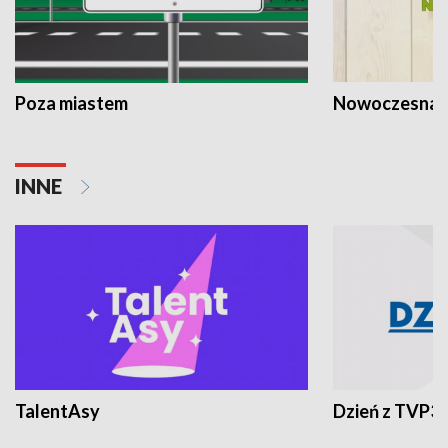
Poza miastem
Nowoczesna 
INNE
TalentAsy
Dzień z TVP3