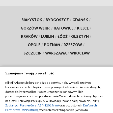
BIAŁYSTOK
/
BYDGOSZCZ
/
GDAŃSK
/
GORZÓW WLKP.
/
KATOWICE
/
KIELCE
/
KRAKÓW
/
LUBLIN
/
ŁÓDŹ
/
OLSZTYN
/
OPOLE
/
POZNAŃ
/
RZESZÓW
/
SZCZECIN
/
WARSZAWA
/
WROCŁAW
Szanujemy Twoją prywatność
Dołącz do nas:
Kliknij "Akceptuję i przechodzę do serwisu", aby wyrazić zgody na
korzystanie z technologii automatycznego śledzenia i zbierania danych,
TVP
dostęp do informacji na Twoim urządzeniu końcowym i ich
Abonament TVP
przechowywanie oraz na przetwarzanie Twoich danych osobowych przez
Regulamin TVP
nas, czyli Telewizję Polską S.A. w likwidacji (zwaną dalej również „TVP”),
Emisja w TVP
Zaufanych Partnerów z IAB* (1201 firm)
oraz pozostałych
Zaufanych
Polityka prywatności
Partnerów TVP (93 firm)
, w celach marketingowych (w tym do
Centrum informacji TVP