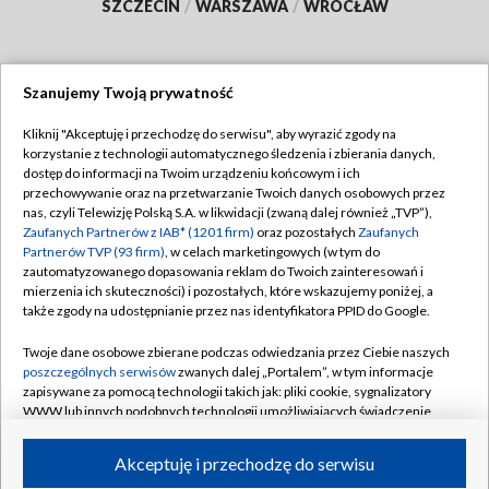
SZCZECIN
/
WARSZAWA
/
WROCŁAW
Szanujemy Twoją prywatność
Dołącz do nas:
Kliknij "Akceptuję i przechodzę do serwisu", aby wyrazić zgody na
korzystanie z technologii automatycznego śledzenia i zbierania danych,
TVP
dostęp do informacji na Twoim urządzeniu końcowym i ich
Abonament TVP
przechowywanie oraz na przetwarzanie Twoich danych osobowych przez
Regulamin TVP
nas, czyli Telewizję Polską S.A. w likwidacji (zwaną dalej również „TVP”),
Emisja w TVP
Polityka prywatności
Zaufanych Partnerów z IAB* (1201 firm)
oraz pozostałych
Zaufanych
Partnerów TVP (93 firm)
, w celach marketingowych (w tym do
Centrum informacji TVP
Moje zgody
zautomatyzowanego dopasowania reklam do Twoich zainteresowań i
mierzenia ich skuteczności) i pozostałych, które wskazujemy poniżej, a
Naziemna Telewizja Cyfrowa
Pomoc
także zgody na udostępnianie przez nas identyfikatora PPID do Google.
Sklep TVP
Biuro reklamy
Twoje dane osobowe zbierane podczas odwiedzania przez Ciebie naszych
Rada Programowa
Kontakt
poszczególnych serwisów
zwanych dalej „Portalem”, w tym informacje
zapisywane za pomocą technologii takich jak: pliki cookie, sygnalizatory
System NOS
WWW lub innych podobnych technologii umożliwiających świadczenie
dopasowanych i bezpiecznych usług, personalizację treści oraz reklam,
Informacje o nadawcy
Kanały
udostępnianie funkcji mediów społecznościowych oraz analizowanie
Akceptuję i przechodzę do serwisu
ruchu w Internecie.
Program dla prasy