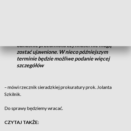
Czynności przeprowadzane w korycie
rzeki Prosna związane są z jednym ze
śledztw prowadzonych przez Prokuraturę
Okręgową w Sieradzu. Z uwagi na dobro
śledztwa, w chwili obecnej informacje
odnośnie przedmiotu czynności nie mogą
zostać ujawnione. W nieco późniejszym
terminie będzie możliwe podanie więcej
szczegółów
– mówi rzecznik sieradzkiej prokuratury prok. Jolanta
Szkilnik.
Do sprawy będziemy wracać.
CZYTAJ TAKŻE: