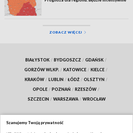
ZOBACZ WIĘCEJ
BIAŁYSTOK
/
BYDGOSZCZ
/
GDAŃSK
/
GORZÓW WLKP.
/
KATOWICE
/
KIELCE
/
KRAKÓW
/
LUBLIN
/
ŁÓDŹ
/
OLSZTYN
/
OPOLE
/
POZNAŃ
/
RZESZÓW
/
SZCZECIN
/
WARSZAWA
/
WROCŁAW
Szanujemy Twoją prywatność
Dołącz do nas: