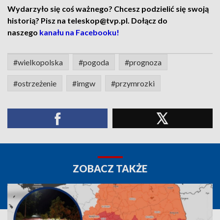
Wydarzyło się coś ważnego? Chcesz podzielić się swoją
historią? Pisz na teleskop@tvp.pl. Dołącz do
naszego
kanału na Facebooku!
#wielkopolska
#pogoda
#prognoza
#ostrzeżenie
#imgw
#przymrozki
ZOBACZ TAKŻE