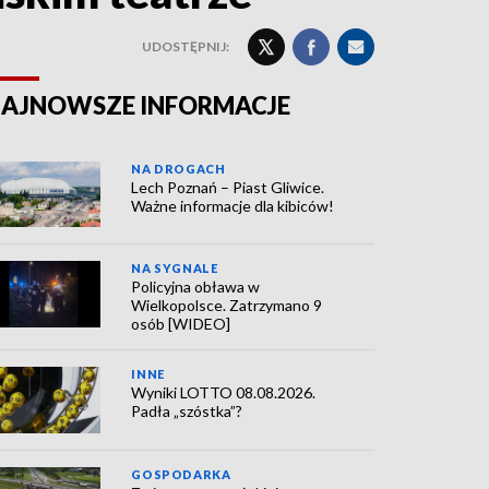
UDOSTĘPNIJ:
AJNOWSZE INFORMACJE
NA DROGACH
Lech Poznań – Piast Gliwice.
Ważne informacje dla kibiców!
NA SYGNALE
Policyjna obława w
Wielkopolsce. Zatrzymano 9
osób [WIDEO]
INNE
Wyniki LOTTO 08.08.2026.
Padła „szóstka”?
GOSPODARKA