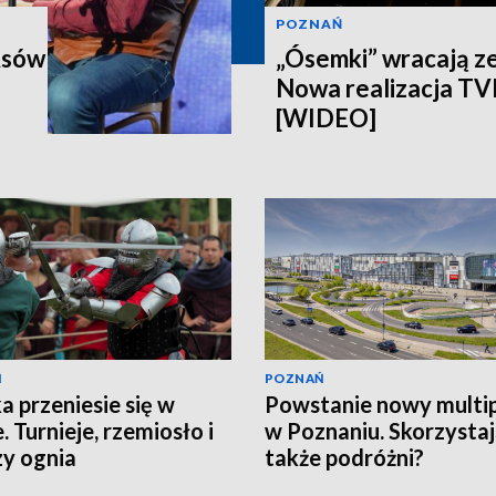
POZNAŃ
Asów
„Ósemki” wracają z
Nowa realizacja T
[WIDEO]
Ń
POZNAŃ
a przeniesie się w
Powstanie nowy multi
. Turnieje, rzemiosło i
w Poznaniu. Skorzystaj
y ognia
także podróżni?