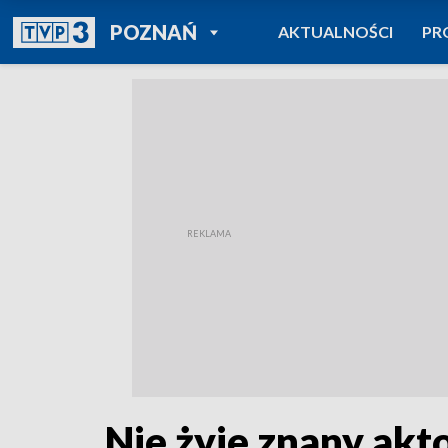
POWRÓT DO
POZNAŃ
AKTUALNOŚCI
PR
TVP REGIONY
Nie żyje znany ak