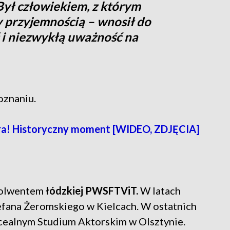
 Był człowiekiem, z którym
y przyjemnością – wnosił do
ć i niezwykłą uważność na
oznaniu.
ra! Historyczny moment [WIDEO, ZDJĘCIA]
solwentem
łódzkiej PWSFTViT.
W latach
efana Żeromskiego w Kielcach. W ostatnich
cealnym Studium Aktorskim w Olsztynie.