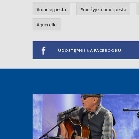
#maciej pesta
#nie żyje maciej pesta
#querelle
UDOSTĘPNIJ NA FACEBOOKU