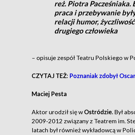
reż. Piotra Pacześniaka.
praca i przebywanie był
relacji humor, życzliwoś
drugiego człowieka
– opisuje zespół Teatru Polskiego w P
CZYTAJ TEŻ:
Poznaniak zdobył Osca
Maciej Pesta
Aktor urodził się w
Ostródzie.
Był ab
2009-2012 związany z Teatrem im. St
latach był również wykładowcą w Poli