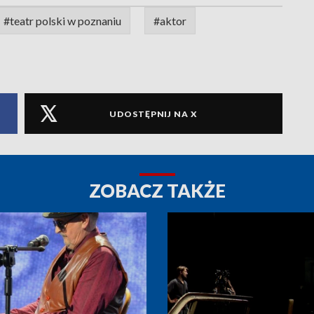
#teatr polski w poznaniu
#aktor
UDOSTĘPNIJ NA X
ZOBACZ TAKŻE