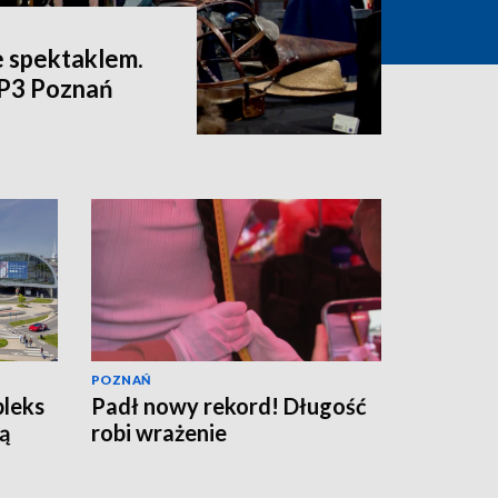
e spektaklem.
VP3 Poznań
POZNAŃ
pleks
Padł nowy rekord! Długość
ą
robi wrażenie