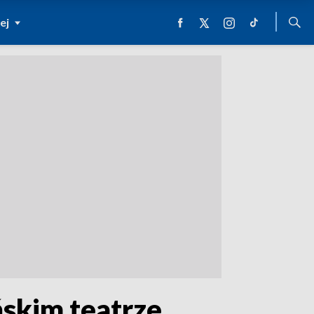
ej
skim teatrze