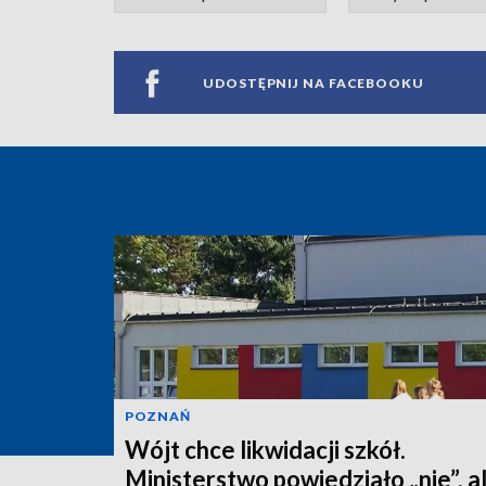
UDOSTĘPNIJ NA FACEBOOKU
POZNAŃ
Wójt chce likwidacji szkół.
Ministerstwo powiedziało „nie”, a