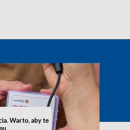
ia. Warto, aby te
omu