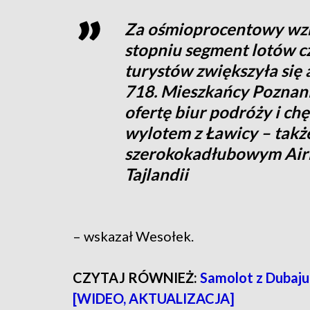
Za ośmioprocentowy wz
stopniu segment lotów cz
turystów zwiększyła się 
718. Mieszkańcy Poznani
ofertę biur podróży i ch
wylotem z Ławicy – także
szerokokadłubowym Air
Tajlandii
– wskazał Wesołek.
CZYTAJ RÓWNIEŻ:
Samolot z Dubaju 
[WIDEO, AKTUALIZACJA]