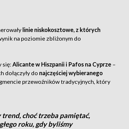
nerowały
linie niskokosztowe, z których
wynik na poziomie zbliżonym do
się:
Alicante w Hiszpanii i Pafos na Cyprze
–
ych dołączyły do
najczęściej wybieranego
gmencie przewoźników tradycyjnych, który
rend, choć trzeba pamiętać,
głego roku, gdy byliśmy