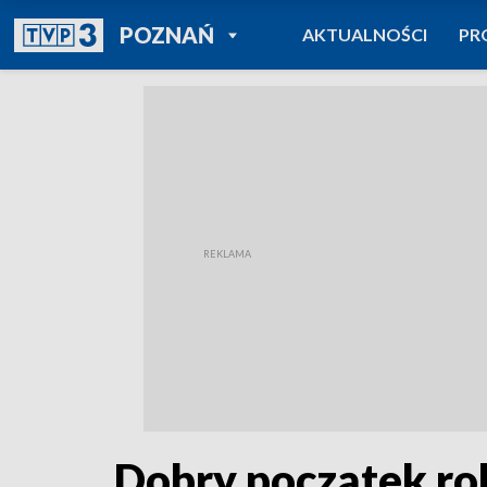
POWRÓT DO
POZNAŃ
AKTUALNOŚCI
PR
TVP REGIONY
Dobry początek rok