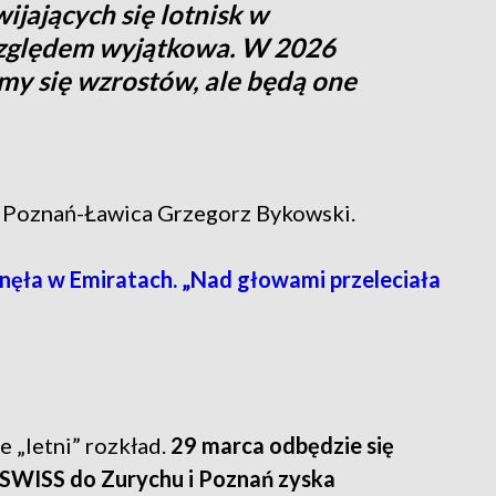
ijających się lotnisk w
względem wyjątkowa. W 2026
y się wzrostów, ale będą one
o Poznań-Ławica Grzegorz Bykowski.
nęła w Emiratach. „Nad głowami przeleciała
„letni” rozkład.
29 marca odbędzie się
i SWISS do Zurychu i Poznań zyska