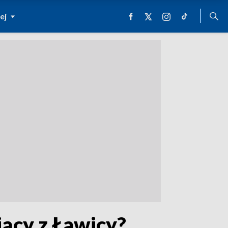
ej
jący z Ławicy?