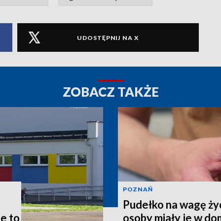
UDOSTĘPNIJ NA X
ZOBACZ TAKŻE
POZNAŃ
Pudełko na wagę życ
le to
osoby miały je w d