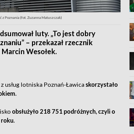
eć z Poznania (fot. Zuzanna Matuszczak)
dsumował luty. „To jest dobry
znaniu” – przekazał rzecznik
a Marcin Wesołek.
 z usług lotniska Poznań-Ławica
skorzystało
rokiem.
nisko
obsłużyło 218 751 podróżnych, czyli o
 roku.