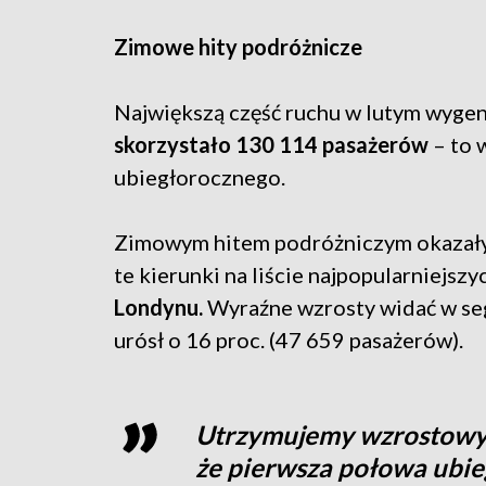
Zimowe hity podróżnicze
Największą część ruchu w lutym wyge
skorzystało 130 114 pasażerów
– to 
ubiegłorocznego.
Zimowym hitem podróżniczym okazały 
te kierunki na liście najpopularniejsz
Londynu.
Wyraźne wzrosty widać w se
urósł o 16 proc. (47 659 pasażerów).
Utrzymujemy wzrostowy t
że pierwsza połowa ubie